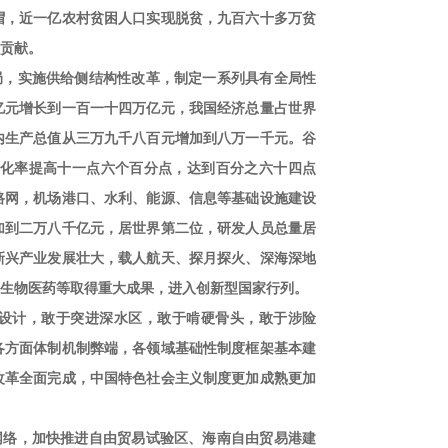
帽，近一亿农村贫困人口实现脱贫，九百六十多万贫
贡献。
局，实施供给侧结构性改革，制定一系列具有全局性
亿元增长到一百一十四万亿元，我国经济总量占世界
内生产总值从三万九千八百元增加到八万一千元。谷
化率提高十一点六个百分点，达到百分之六十四点
路网，机场港口、水利、能源、信息等基础设施建设
加到二万八千亿元，居世界第二位，研发人员总量居
新兴产业发展壮大，载人航天、探月探火、深海深地
生物医药等取得重大成果，进入创新型国家行列。
设计，敢于突进深水区，敢于啃硬骨头，敢于涉险
各方面体制机制弊端，各领域基础性制度框架基本建
改革全面完成，中国特色社会主义制度更加成熟更加
网络，加快推进自由贸易试验区、海南自由贸易港建