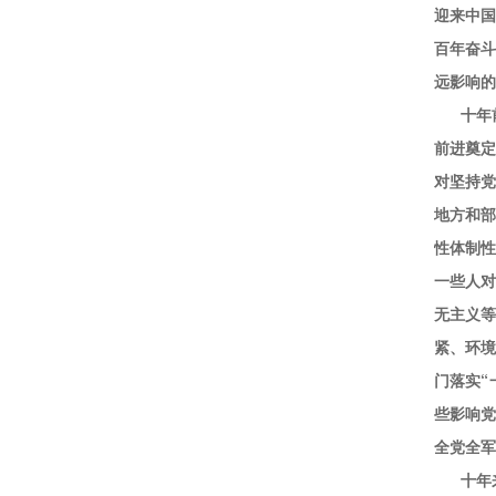
迎来中
百年奋
远影响的
十年
前进奠
对坚持
地方和
性体制
一些人
无主义
紧、环
门落实
些影响
全党全军
十年