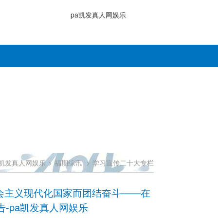
pa凯发真人网娱乐
a凯发真人网娱乐
>
福期综讯
>
学习宣传二十大专栏
会主义现代化国家而团结奋斗——在
-pa凯发真人网娱乐