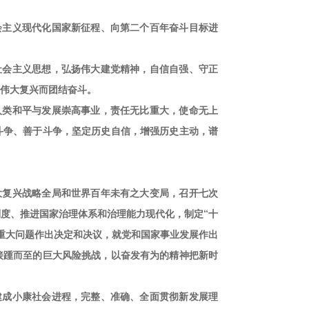
会主义现代化国家新征程、向第二个百年奋斗目标进
社会主义思想，弘扬伟大建党精神，自信自强、守正
伟大复兴而团结奋斗。
人类和平与发展崇高事业，责任无比重大，使命无上
斗争、善于斗争，坚定历史自信，增强历史主动，谱
大复兴战略全局和世界百年未有之大变局，召开七次
制度、推进国家治理体系和治理能力现代化，制定
“十
重大问题作出决定和决议，就党和国家事业发展作出
接踵而至的巨大风险挑战，以奋发有为的精神把新时
建成小康社会进程，完整、准确、全面贯彻新发展理