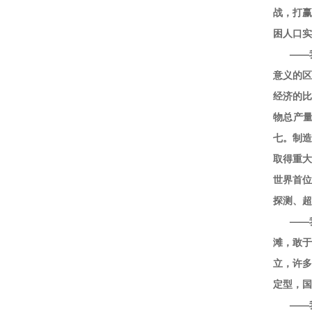
战，打
困人口实
——
意义的
经济的
物总产
七。制
取得重
世界首
探测、超
——
滩，敢
立，许
定型，国
——