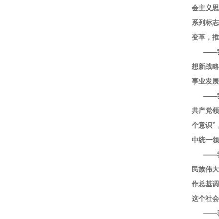
会主义
系列标
变革，推
——
想新战
事业发展
——
共产党领
个意识”
中统一领
——
民族伟大
作总基
这个社会
——