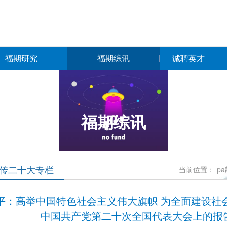
福期研究
福期综讯
诚聘英才
福期综讯
传二十大专栏
当前位置：
p
平：高举中国特色社会主义伟大旗帜 为全面建设社
中国共产党第二十次全国代表大会上的报告