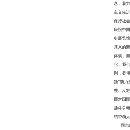
念，着
主义先
保持社
庆祝中
史展览
其来的
体战、
化，我
则，香
独”势
整、反对
面对国
扬斗争
结带领人
同志