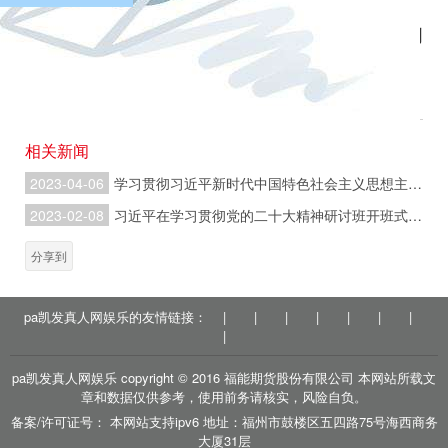
部环境的互动变化，捕捉新机遇，定位新角色，创
立新优势。”
户
相关新闻
2023-04-06
学习贯彻习近平新时代中国特色社会主义思想主题教育工作会议在京召开 习近平发表重要讲话
2023-02-08
习近平在学习贯彻党的二十大精神研讨班开班式上发表重要讲话强调 正确理解和大力推进中国式现代化
分享到
pa凯发真人网娱乐的友情链接：
|
|
|
|
|
|
|
|
pa凯发真人网娱乐 copyright © 2016 福能期货股份有限公司 本网站所载文
章和数据仅供参考，使用前务请核实，风险自负。
备案/许可证号： 本网站支持ipv6 地址：福州市鼓楼区五四路75号海西商务
大厦31层