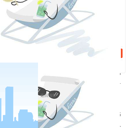
自身，又是推动世界走向美好未来的最大正能量。
我们将坚定不移站在历史正确的一边，推动构建新
话：
型国际关系，建设多极化世界，建设开放型世界经
济，践行新安全观，维护各国主权、安全、发展利
益，携手应对气候变化，走绿色低碳可持续发展之
路；坚决反对霸权主义、强权政治，反对单边主
义、保护主义，反对搞结盟对抗、拉排他性的小圈
子，反对对他国搞“颜色革命”、“民主输出”，反对
返回顶部
以“绿色壁垒”对他国发展卡位、搞双重标准。
总之，面对动荡变革的世界，要像习近平总书
记强调的那样：“我们要认识和把握自身发展和外