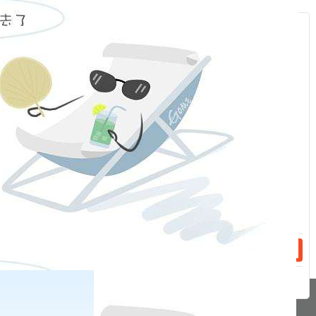
2022年1月4日 基差追踪表
服
2021年12月28日 基差追踪表
：
2021年12月21日 基差追踪表
话：
2021年11月30日 基差追踪表
2021年11月16日 基差追踪表
话：
2021年9月28日 基差追踪表
2
3
4
5
6
7
»
pa凯发真人网娱乐的友情链接：
|
|
|
|
|
|
|
|
|