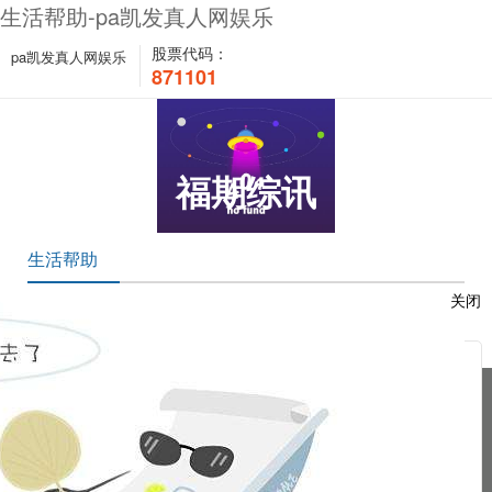
生活帮助-pa凯发真人网娱乐
股票代码：
pa凯发真人网娱乐
871101
福期综讯
生活帮助
关闭
送给所有的女朋友：女人九坚持
服
pa凯发真人网娱乐的友情链接：
|
|
|
|
|
|
|
|
|
：
pa凯发真人网娱乐 copyright © 2016 福能期货股份有限公司 本网站所载文
章和数据仅供参考，使用前务请核实，风险自负。