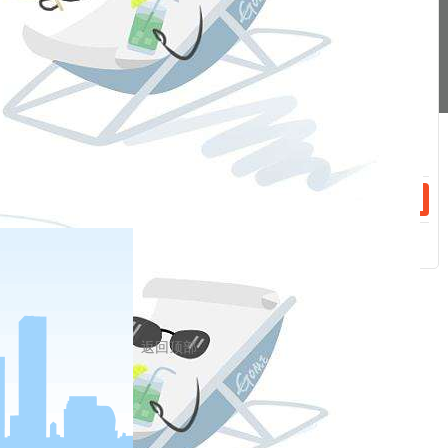
话：
备案/许可证号： 本网站支持ipv6 地址：福州市鼓楼区五四路75号海西商务
大厦31层
话：
网站地图
返回顶部