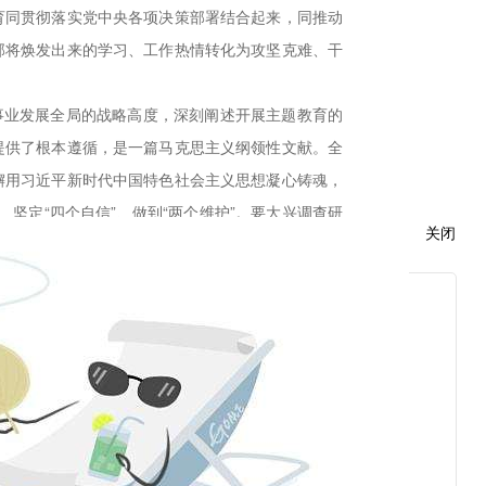
育同贯彻落实党中央各项决策部署结合起来，同推动
部将焕发出来的学习、工作热情转化为攻坚克难、干
业发展全局的战略高度，深刻阐述开展主题教育的
提供了根本遵循，是一篇马克思主义纲领性文献。全
懈用习近平新时代中国特色社会主义思想凝心铸魂，
”、坚定“四个自信”、做到“两个维护”。要大兴调查研
关闭
改贯穿主题教育始终，奔着问题去、带着问题学、对
的群众路线，坚持开门搞教育，解决群众急难愁盼问
各项任务。
务委员，最高人民法院院长，最高人民检察院检察
思想主题教育领导小组成员，各省区市和副省级城
央管理的金融机构、部分企业、高校，军队有关单位