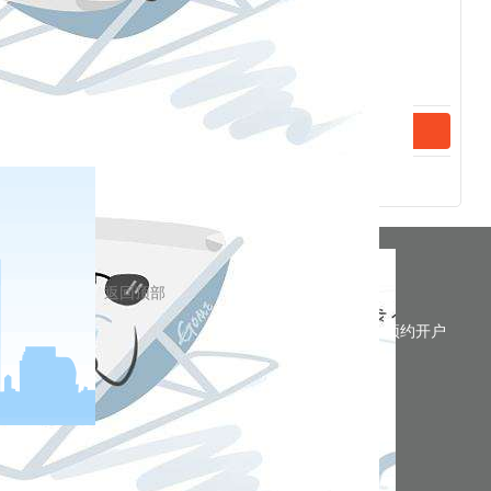
分享到
返回顶部
预约开户