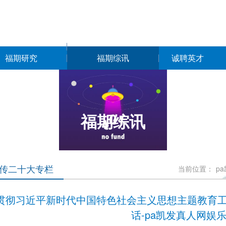
福期研究
福期综讯
诚聘英才
福期综讯
传二十大专栏
当前位置：
p
贯彻习近平新时代中国特色社会主义思想主题教育工
话-pa凯发真人网娱