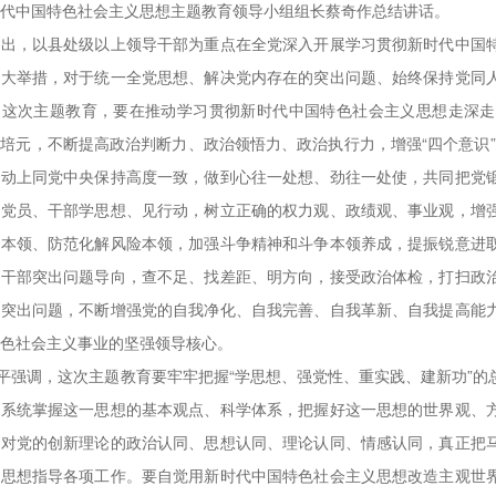
代中国特色社会主义思想主题教育领导小组组长蔡奇作总结讲话。
指出，以县处级以上领导干部为重点在全党深入开展学习贯彻新时代中国
重大举措，对于统一全党思想、解决党内存在的突出问题、始终保持党同
。这次主题教育，要在推动学习贯彻新时代中国特色社会主义思想走深走
本培元，不断提高政治判断力、政治领悟力、政治执行力，增强
“四个意识
行动上同党中央保持高度一致，做到心往一处想、劲往一处使，共同把党
大党员、干部学思想、见行动，树立正确的权力观、政绩观、事业观，增
众本领、防范化解风险本领，加强斗争精神和斗争本领养成，提振锐意进
、干部突出问题导向，查不足、找差距、明方向，接受政治体检，打扫政
的突出问题，不断增强党的自我净化、自我完善、自我革新、自我提高能
色社会主义事业的坚强领导核心。
强调，这次主题教育要牢牢把握
“学思想、强党性、重实践、建新功”
面系统掌握这一思想的基本观点、科学体系，把握好这一思想的世界观、
进对党的创新理论的政治认同、思想认同、理论认同、情感认同，真正把
义思想指导各项工作。要自觉用新时代中国特色社会主义思想改造主观世