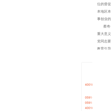
位的督
本地区
事创业的
蔡奇在
重大意
党同志
教育引
究之风
着问题
题，着力
中共中
4001868696转1
长，全国
会议以
0591-88013377
市、新
0591-87727306
主要负责
4001868696转2