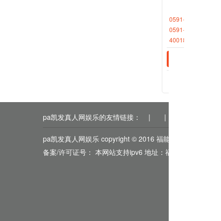
0591-88013380
0591-87512570
4001868696转2
相关新
2023-0
2023-0
pa凯发真人网娱乐的友情链接：
|
|
|
|
|
pa凯发真人网娱乐 copyright © 2016 福能期货
备案/许可证号： 本网站支持ipv6 地址：福州市鼓楼区五