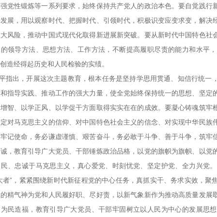
加强党性锻炼等一系列要求，始终保持共产党人的政治本色。要自觉践行
业发展，用以观察时代、把握时代、引领时代，积极识变应变求变，解决
重大风险，推动中国式现代化取得新进展新突破。要从新时代中国特色社
含的领导方法、思想方法、工作方法，不断提高履职尽责的能力和水平，
创造经得起历史和人民检验的实绩。
指出，开展这次主题教育，根本任务是坚持学思用贯通、知信行统一，
性和指导实践、推动工作的强大力量，使全党始终保持统一的思想、坚定
学增智、以学正风、以学促干方面取得实实在在的成效。要凝心铸魂筑牢
坚定对马克思主义的信仰、对中国特色社会主义的信念、对实现中华民族
、牢记使命，务必谦虚谨慎、艰苦奋斗，务必敢于斗争、善于斗争，筑牢
忠诚，教育引导广大党员、干部锤炼政治品格，以党的旗帜为旗帜、以党
人民、忠诚于马克思主义，真心爱党、时刻忧党、坚定护党、全力兴党。
大者”，紧紧围绕新时代新征程党的中心任务，真抓实干、务求实效，聚
为的精气神为党和人民履好职、尽好责，以新气象新作为推动高质量发展
旨为民造福，教育引导广大党员、干部牢固树立以人民为中心的发展思想