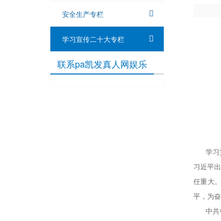
安全生产专栏
学习宣传二十大专栏
联系pa凯发真人网娱乐
学习贯
习近平
任重大
平，为奋
中共中