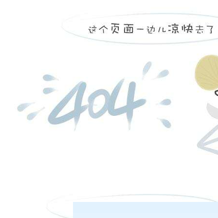
2
»
在线客服
客服热线：
|
|
|
|
股份有限公司 本网站所载文章和数据仅供参考，使用前务请核实，风险自负。
日盘下单电话：
四路75号海西商务大厦31层
夜盘下单电话：