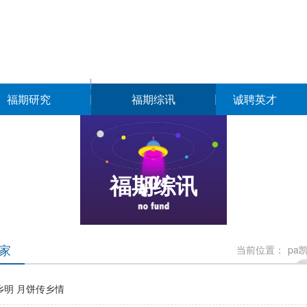
福期研究
福期综讯
诚聘英才
福期综讯
家
当前位置：
pa
乡明 月饼传乡情