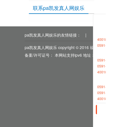
联系pa凯发真人网娱乐
pa凯发真人网娱乐的友情链接：
|
|
|
|
|
4001868696转1
0591-88265611
pa凯发真人网娱乐 copyright © 2016 福能期货
备案/许可证号： 本网站支持ipv6 地址：福州市鼓楼区五
0591-88013377
0591-87727306
4001868696转2
0591-88013380
0591-87512570
4001868696转2