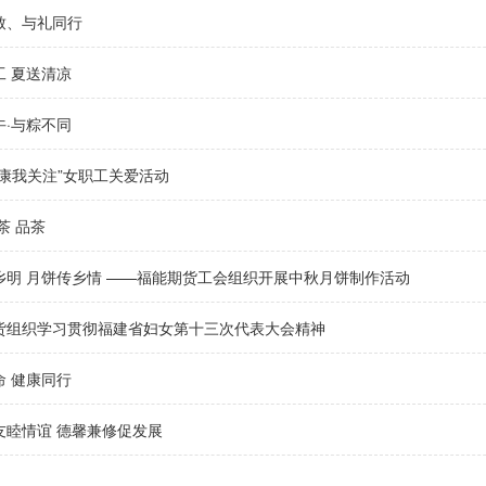
致、与礼同行
工 夏送清凉
午·与粽不同
健康我关注”女职工关爱活动
茶 品茶
乡明 月饼传乡情 ——福能期货工会组织开展中秋月饼制作活动
货组织学习贯彻福建省妇女第十三次代表大会精神
命 健康同行
友睦情谊 德馨兼修促发展