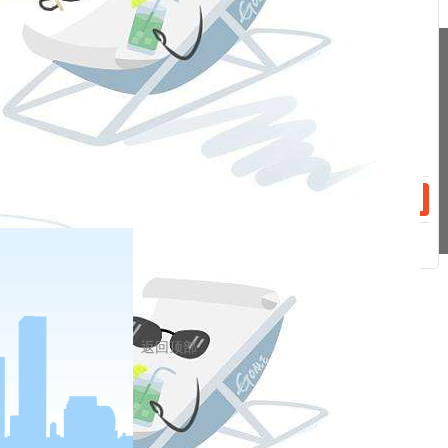
话：
pa凯发真人网娱乐的友情链接：
|
|
|
|
|
|
|
|
|
话：
pa凯发真人网娱乐 copyright © 2016 福能期货股份有限公司 本网站所载文
章和数据仅供参考，使用前务请核实，风险自负。
备案/许可证号： 本网站支持ipv6 地址：福州市鼓楼区五四路75号海西商务
大厦31层
网站地图
返回顶部