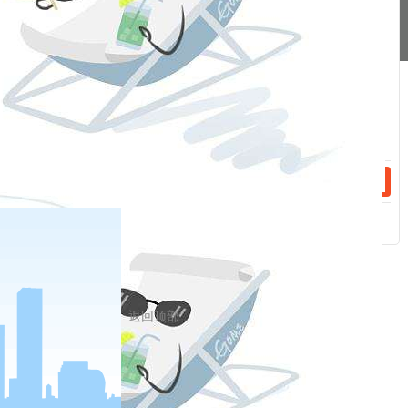
话：
网站地图
话：
返回顶部