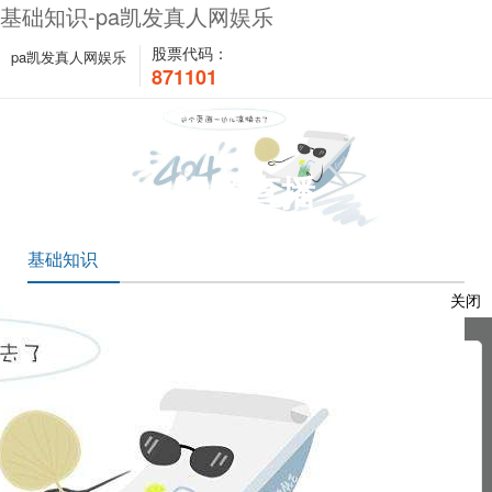
基础知识-pa凯发真人网娱乐
股票代码：
pa凯发真人网娱乐
871101
视频直播
基础知识
关闭
pa凯发真人网娱乐的友情链接：
|
|
|
|
|
|
|
|
|
服
pa凯发真人网娱乐 copyright © 2016 福能期货股份有限公司 本网站所载文
：
章和数据仅供参考，使用前务请核实，风险自负。
备案/许可证号： 本网站支持ipv6 地址：福州市鼓楼区五四路75号海西商务
大厦31层