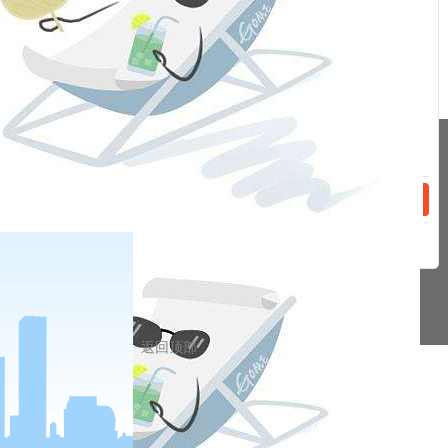
话：
2020-08-04
跟总书记读历史 | 己所不欲，勿施于人
2019-06-05
一图读懂“不忘初心、牢记使命”主题教育工作会议
分享到
话：
pa凯发真人网娱乐的友情链接：
|
|
|
|
|
|
|
|
pa凯发真人网娱乐 copyright © 2016 福能期货股份有限公司 本网站所载文
章和数据仅供参考，使用前务请核实，风险自负。
备案/许可证号： 本网站支持ipv6 地址：福州市鼓楼区五四路75号海西商务
大厦31层
返回顶部
网站地图