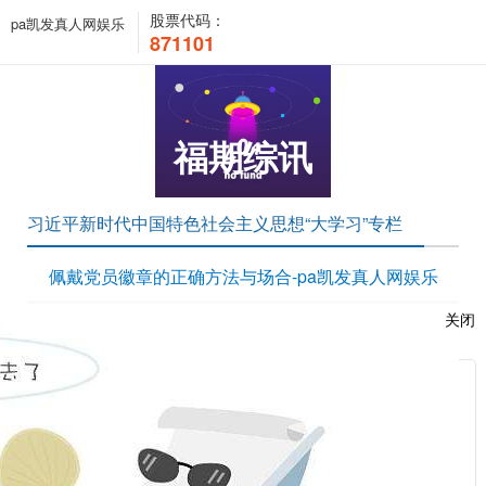
股票代码：
pa凯发真人网娱乐
871101
福期综讯
习近平新时代中国特色社会主义思想“大学习”专栏
佩戴党员徽章的正确方法与场合-pa凯发真人网娱乐
时间：2019-04-12 11:06:02 浏览次数：96603 来源：本站
关闭
服
：
相关新闻