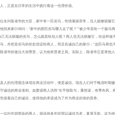
人，正是在日常的生活中践行着这一伦理价值。
位名叫陈省华的大臣，家中有一匹劣马，性情暴躁异常，没人能够驯服它
他找来家仆询问：“家中的那匹劣马哪儿去了呢？”“被少爷卖给一个贩马
自己无法驯服的劣马，怎么能卖给别人呢？商人也无法驯服它，你这样做
马，并把卖劣马的价款偿还给商人，而且告诫自己的家仆：“这匹马再也
陈省华的做法大加赞赏，认为他有贤者之风。实际上，陈省华正是替他人
及人的伦理观念体现在商业活动中，便是诚信。现在人们对于晚清时期徽
守诚信的商业准则。如婺源商人洪胜“生平慎取与，重然诺，有季布风，
凭借着自己的诚信，使得他的承诺成为了作为商业担保的质券。
一位叫作胡荣命的商人，据说他多年经营以诚信为本，童叟无欺。这为他