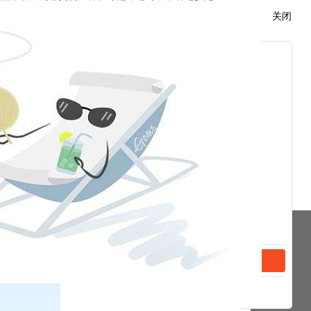
关闭
果诚实，何籍吾名也！”这种对于自己令名的爱惜，
骗他人。
分享到