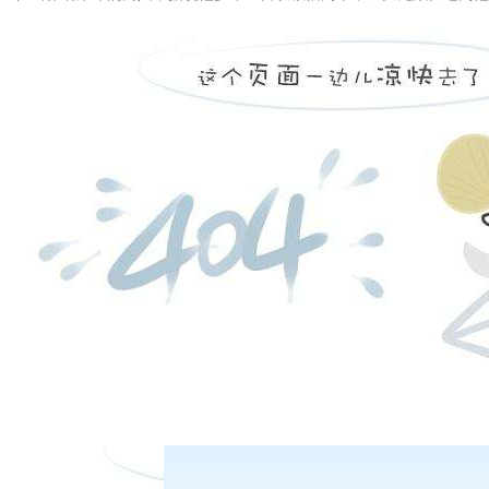
有人出重金想要买下他名下的店铺，而胡荣命却一口回绝了，他说：“彼
觉地维护着诚信的社会秩序。而另一方面，也使得巧佞奸诈者无法借机欺
在线客服
客服热线：
日盘下单电话：
闻
6-05
一图读懂“不忘初心、牢记使命”主题教育工作会议
6-03
一图读懂《中国共产党党员教育管理工作条例》
夜盘下单电话：
|
|
|
股份有限公司 本网站所载文章和数据仅供参考，使用前务请核实，风险自负。
四路75号海西商务大厦31层