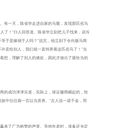
。有一天，陈省华走进自家的马厩，发现那匹劣马
商人了！”仆人回答道。陈省华立刻把儿子找来，训斥
不等于是嫁祸于人吗？”说完，他立刻下令向贩马商
不许卖给别人，我们就一直饲养着这匹劣马了！”当
着想，理解了别人的难处，因此才做出了最恰当的
商的成功津津乐道，实际上，保证徽商崛起的，恰
商旅中往往藉一言以当质券。”古人说一诺千金，而
赢来了广为称赞的声誉。等他年老时，准备还乡定