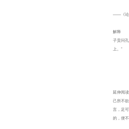
——《论
解释
子贡问孔
上。”
延伸阅读
己所不欲
言，足可
的，便不