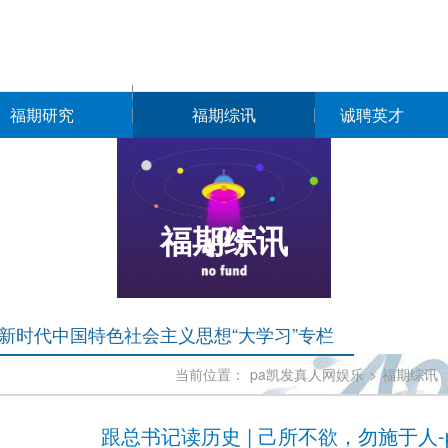
福期研究
福期综讯
诚聘英才
福期综讯
新时代中国特色社会主义思想“大学习”专栏
当前位置：
pa凯发真人网娱乐
>
福期综讯
跟总书记读历史 | 己所不欲，勿施于人