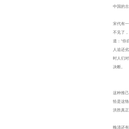
中国的古
宋代有一
不见了，
道：“你
人追还劣
时人们对
决断。
这种推己
恰是这恪
洪胜真正
晚清还有