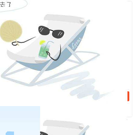
泛听取民声、汇聚民意而来。
重视培养领导干部的民主素养
服
领导干部要把民主素养作为一种领导能力来培养，作为一门领导
：
艺术来掌握。
话：
要有平等待人、与人为善的真诚态度，有虚怀若谷、海纳百川的
宽阔胸襟，力争把各方面的真实意见掌握全、掌握准，进行反复
研究、反复比较、择善而从。
要善于正确集中，把不同意见统一起来，把各种分散意见中的真
话：
知灼见提炼概括出来，把符合事物发展规律、符合广大人民群众
根本利益的正确意见集中起来，作出科学决策。
要求中央政治局发挥表率作用
贯彻执行民主集中制是全党的共同政治责任，首先是各级领导干
部特别是中央政治局的同志的责任，大家要发挥表率作用。
相关新闻