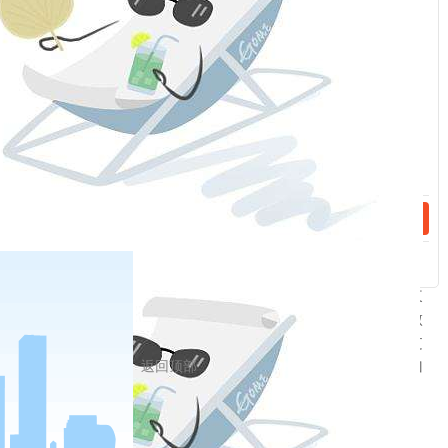
供给侧结构性改革为主线，加大改革开放力度，抓住主
话：
要矛盾，有针对性地加以解决。要切实办好自己的事
情，坚定不移推动高质量发展，实施好积极的财政政策
和稳健的货币政策，做好稳就业、稳金融、稳外贸、稳
外资、稳投资、稳预期工作，有效应对外部经济环境变
话：
化，确保经济平稳运行。要坚持“两个毫不动摇”，促进多
种所有制经济共同发展，研究解决民营企业、中小企业
发展中遇到的困难。围绕资本市场改革，加强制度建
设，激发市场活力，促进资本市场长期健康发展。继续
积极有效利用外资，维护在华外资企业合法权益。要改
进作风，狠抓落实，使已出台的各项政策措施尽快发挥
作用。
会议要求，扎实做好年末各项工作。要抓好庆祝改
革开放40周年活动和举办首届中国国际进口博览会。做
好冬季各项民生保障工作，特别要保障好群众温暖过
返回顶部
冬，保障农民工工资及时足额发放，抓好安全生产，加
强自然灾害防治，确保社会大局稳定。
会议还研究了其他事项。