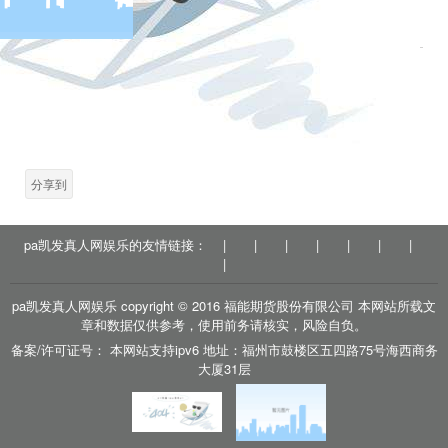
(
)
相关新闻
2020-08-04
跟总书记读历史 | 己所不欲，勿施于人
2019-06-05
一图读懂“不忘初心、牢记使命”主题教育工作会议
户
分享到
pa凯发真人网娱乐的友情链接：
|
|
|
|
|
|
|
|
pa凯发真人网娱乐 copyright © 2016 福能期货股份有限公司 本网站所载文
章和数据仅供参考，使用前务请核实，风险自负。
备案/许可证号： 本网站支持ipv6 地址：福州市鼓楼区五四路75号海西商务
大厦31层