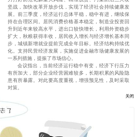
坚战，加快改革开放步伐，实现了经济社会持续健康发
展。前三季度，经济运行总体平稳，稳中有进，继续保
持在合理区间。居民消费价格基本稳定，制造业投资回
升到近年来较高水平，进出口较快增长，利用外资稳步
扩大，秋粮获得丰收，居民收入增长与经济增长基本同
步，城镇新增就业提前完成全年目标。经济结构持续优
化。支持民营经济发展，实施促进金融市场健康发展的
一系列措施，提振了市场信心。
会议指出，当前经济运行稳中有变，经济下行压力
有所加大，部分企业经营困难较多，长期积累的风险隐
患有所暴露。对此要高度重视，增强预见性，及时采取
对策。
会议指出，当前我国经济形势是长期和短期、内部
关闭
和外部等因素共同作用的结果。我国经济正在由高速增
长阶段转向高质量发展阶段，外部环境也发生深刻变
服
化，一些政策效应有待进一步释放。
会议强调，面对经济运行存在的突出矛盾和问题，
：
要坚持稳中求进工作总基调，坚持新发展理念，坚持以