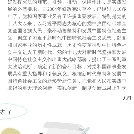
好发挥宪法的规范、引领、推动、保障作用，是实践发
展的必然要求。自2004年修改宪法至今，已经过去10多
年了，党和国家事业又有了许多重要发展。特别是党的
十八大以来，以习近平同志为核心的党中央团结带领全
党全国各族人民，毫不动摇坚持和发展中国特色社会主
义，创立了习近平新时代中国特色社会主义思想，以党
和国家事业的历史性成就、历史性变革推动中国特色社
会主义进入了新时代。党的十九大对新时代坚持和发展
中国特色社会主义作出重大战略部署，提出了一系列重
大政治论断，确定了新的奋斗目标，对党和国家事业发
展具有重大指导和引领意义。根据新时代坚持和发展中
国特色社会主义的新形势新任务，把党和人民在实践中
取得的重大理论创新、实践创新、制度创新成果上升为
宪法规定，为的是更好发挥宪法在新时代坚持和发展中
关闭
国特色社会主义中的重大作用。
对宪法进行适当修改，是党中央从新时代坚持和发
展中国特色社会主义全局和战略高度作出的重大决策，
服
是推进全面依法治国、推进国家治理体系和治理能力现
：
代化的重大举措。党中央决定用一次全会专门讨论宪法