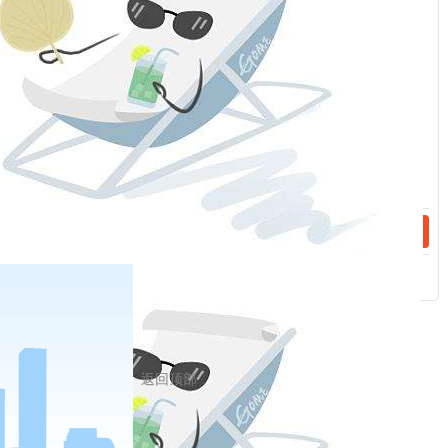
修改问题，充分表明党中央对这次宪法修改的高度重
话：
视。把党的十九大确定的重大理论观点和重大方针政策
载入国家根本法，有利于在总体保持我国宪法连续性、
稳定性、权威性的基础上推动宪法与时俱进、完善发
展，为新时代坚持和发展中国特色社会主义、实现“两个
话：
一百年”奋斗目标和中华民族伟大复兴的中国梦提供有力
宪法保障。
“法，国之权衡也，时之准绳也。”我国宪法应该坚持
与时俱进，更好体现党和国家事业发展的新成就新经验
新要求，成为全国各族人民的共同遵循，成为国家各项
事业、各方面工作的活动准则。
相关新闻
2020-08-04
跟总书记读历史 | 己所不欲，勿施于人
返回顶部
2019-06-05
一图读懂“不忘初心、牢记使命”主题教育工作会议
分享到