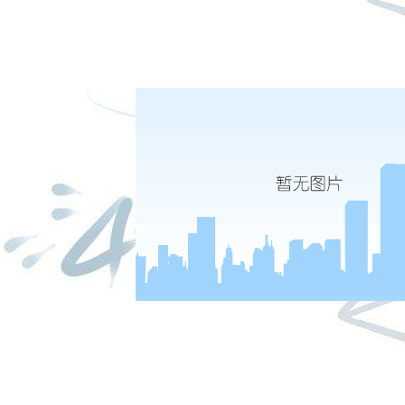
闻
8-04
跟总书记读历史 | 己所不欲，勿施于人
6-05
一图读懂“不忘初心、牢记使命”主题教育工作会议
|
|
|
股份有限公司 本网站所载文章和数据仅供参考，使用前务请核实，风险自负。
四路75号海西商务大厦31层