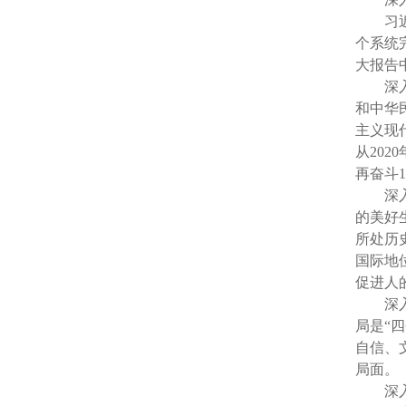
习
个系统
大报告
深
和中华
主义现
从20
再奋斗
深
的美好
所处历
国际地
促进人
深
局是“
自信、
局面。
深