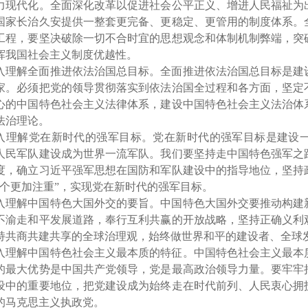
力现代化。全面深化改革以促进社会公平正义、增进人民福祉为
国家长治久安提供一整套更完备、更稳定、更管用的制度体系。
工程，要坚决破除一切不合时宜的思想观念和体制机制弊端，突
挥我国社会主义制度优越性。
入理解全面推进依法治国总目标。全面推进依法治国总目标是建
家。必须把党的领导贯彻落实到依法治国全过程和各方面，坚定
心的中国特色社会主义法律体系，建设中国特色社会主义法治体
法治理论。
入理解党在新时代的强军目标。党在新时代的强军目标是建设
人民军队建设成为世界一流军队。我们要坚持走中国特色强军之
度，确立习近平强军思想在国防和军队建设中的指导地位，坚持
五个更加注重”，实现党在新时代的强军目标。
入理解中国特色大国外交的要旨。中国特色大国外交要推动构建
不渝走和平发展道路，奉行互利共赢的开放战略，坚持正确义利
持共商共建共享的全球治理观，始终做世界和平的建设者、全球
入理解中国特色社会主义最本质的特征。中国特色社会主义最本
的最大优势是中国共产党领导，党是最高政治领导力量。要牢牢
设中的重要地位，把党建设成为始终走在时代前列、人民衷心拥
的马克思主义执政党。