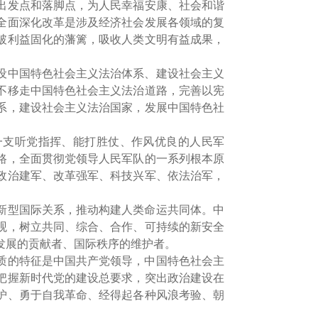
出发点和落脚点，为人民幸福安康、社会和谐
全面深化改革是涉及经济社会发展各领域的复
破利益固化的藩篱，吸收人类文明有益成果，
设中国特色社会主义法治体系、建设社会主义
不移走中国特色社会主义法治道路，完善以宪
系，建设社会主义法治国家，发展中国特色社
一支听党指挥、能打胜仗、作风优良的人民军
路，全面贯彻党领导人民军队的一系列根本原
政治建军、改革强军、科技兴军、依法治军，
新型国际关系，推动构建人类命运共同体。中
观，树立共同、综合、合作、可持续的新安全
发展的贡献者、国际秩序的维护者。
质的特征是中国共产党领导，中国特色社会主
把握新时代党的建设总要求，突出政治建设在
护、勇于自我革命、经得起各种风浪考验、朝