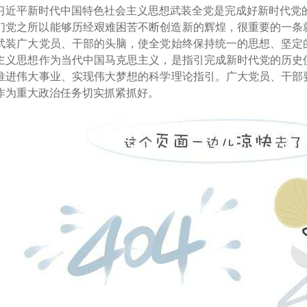
习近平新时代中国特色社会主义思想武装全党是完成好新时代党
们党之所以能够历经艰难困苦不断创造新的辉煌，很重要的一条
武装广大党员、干部的头脑，使全党始终保持统一的思想、坚定
主义思想作为当代中国马克思主义，是指引完成新时代党的历史
推进伟大事业、实现伟大梦想的科学理论指引。广大党员、干部
作为重大政治任务切实抓紧抓好。
习近平新时代中国特色社会主义思想武装头脑，首先要求广大党
、精神实质、实践要求，领悟蕴含其中的新理念新论断新观点新
，不断提高自己的思想理论水平和政治政策水平。其次要求广大
在线客服
小平理论、“三个代表”重要思想和科学发展观结合起来进行学
刻领会它所体现的中国共产党人的政治立场、价值追求、历史担
客服热线：
法，增强对它的政治认同、思想认同、理论认同、情感认同。
自觉在思想上政治上行动上同以习近平同志为核心的党中央保持
日盘下单电话：
决维护习近平同志在党中央和全党的核心地位，在实际行动中全
彻党的基本理论、基本路线、基本方略，更好引领党和人民事业
，就会成为强大的物质力量。习近平新时代中国特色社会主义思
新时代中国特色社会主义的磅礴力量。
夜盘下单电话：