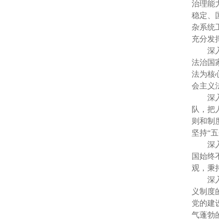
治理能
稳定、
杂系统
充分发
深
法治国
法为核
会主义
深
队，把
则和制
坚持“
深
国始终
观，秉
深
义制度
党的建
气蓬勃