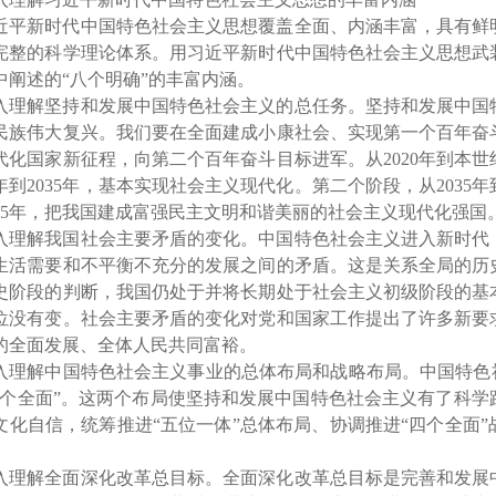
近平新时代中国特色社会主义思想覆盖全面、内涵丰富，具有鲜
完整的科学理论体系。用习近平新时代中国特色社会主义思想武
中阐述的“八个明确”的丰富内涵。
入理解坚持和发展中国特色社会主义的总任务。坚持和发展中国
民族伟大复兴。我们要在全面建成小康社会、实现第一个百年奋
代化国家新征程，向第二个百年奋斗目标进军。从2020年到本
20年到2035年，基本实现社会主义现代化。第二个阶段，从203
15年，把我国建成富强民主文明和谐美丽的社会主义现代化强国
入理解我国社会主要矛盾的变化。中国特色社会主义进入新时代
生活需要和不平衡不充分的发展之间的矛盾。这是关系全局的历
史阶段的判断，我国仍处于并将长期处于社会主义初级阶段的基
位没有变。社会主要矛盾的变化对党和国家工作提出了许多新要
的全面发展、全体人民共同富裕。
入理解中国特色社会主义事业的总体布局和战略布局。中国特色
四个全面”。这两个布局使坚持和发展中国特色社会主义有了科
文化自信，统筹推进“五位一体”总体布局、协调推进“四个全面
入理解全面深化改革总目标。全面深化改革总目标是完善和发展