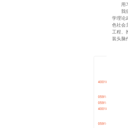
用
我
学理论
色社会
工程、
装头脑
用
学体系
性认识
想、邓
法，深
思想方
4001868696转1
识”，
导，坚
0591-88013377
全面贯
0591-87727306
握群众
4001868696转2
为建设
0591-88013380