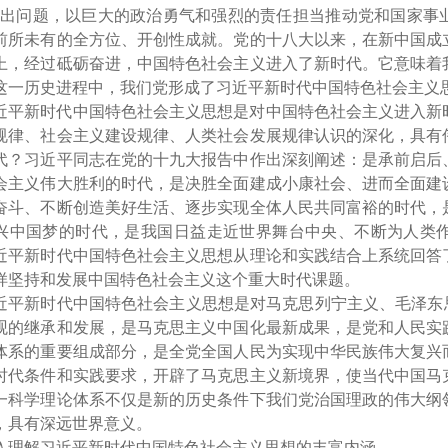
突出问题，以巨大的政治勇气和强烈的责任担当推动党和国家事
前所未有的全方位、开创性成就。党的十八大以来，在新中国成
上，经过砥砺奋进，中国特色社会主义进入了新时代。它意味着
这一历史进程中，我们党形成了习近平新时代中国特色社会主义
近平新时代中国特色社会主义思想是对中国特色社会主义进入新
规律、社会主义建设规律、人类社会发展规律认识的深化，具有
代？习近平同志在党的十九大报告中作出深刻阐述：是承前启后
会主义伟大胜利的时代，是决胜全面建成小康社会、进而全面建
奋斗、不断创造美好生活、逐步实现全体人民共同富裕的时代，
兴中国梦的时代，是我国日益走近世界舞台中央、不断为人类
近平新时代中国特色社会主义思想从理论和实践结合上系统回答
样坚持和发展中国特色社会主义这个重大时代课题。
近平新时代中国特色社会主义思想是对马克思列宁主义、毛泽东
观的继承和发展，是马克思主义中国化最新成果，是党和人民实
体系的重要组成部分，是全党全国人民为实现中华民族伟大复兴
时代条件和实践要求，开辟了马克思主义新境界，使当代中国马
一科学理论体系不仅是新的历史条件下我们党治国理政的伟大纲
，具有深远世界意义。
入理解习近平新时代中国特色社会主义思想的丰富内涵