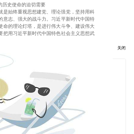
的历史使命的迫切需要
就是始终重视思想建党、理论强党，坚持用科
的意志、强大的战斗力。习近平新时代中国特
使命的理论灯塔，是进行伟大斗争、建设伟大
要把用习近平新时代中国特色社会主义思想武
关闭
员、干部深刻领会其历史地位、丰富内涵、科
要求，努力把零散的感性理解上升为系统的理
党员、干部把它同马克思列宁主义、毛泽东思
习，着重掌握贯穿其中的马克思主义立场观点方
当意识、真挚为民情怀、务实思想作风、科学
再次要求广大党员、干部进一步增强“四个意
高度一致，坚决维护党中央权威和集中统一领
面贯彻习近平新时代中国特色社会主义思想，
发展。历史和现实一再证明，科学理论一经掌
想为广大党员干部、广大群众所掌握，必将成