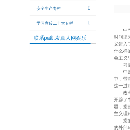
安全生产专栏
学习宣传二十大专栏
中
联系pa凯发真人网娱乐
时间里
义进入
什么样
会主义
习
中
中，带
这一过
改
开辟了
题，党
主义理
党
的外部