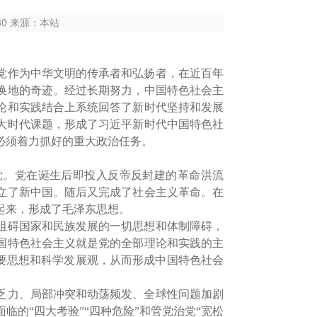
580 来源：本站
党作为中华文明的传承者和弘扬者，在近百年
换地的奇迹。经过长期努力，中国特色社会主
论和实践结合上系统回答了新时代坚持和发展
大时代课题，形成了习近平新时代中国特色社
必须着力抓好的重大政治任务。
党。党在诞生后即投入反帝反封建的革命洪流
建立了新中国。随后又完成了社会主义革命。在
起来，形成了毛泽东思想。
阻碍国家和民族发展的一切思想和体制障碍，
国特色社会主义就是党的全部理论和实践的主
重要思想和科学发展观，从而形成中国特色社会
乏力、局部冲突和动荡频发、全球性问题加剧
的“四大考验”“四种危险”和管党治党“宽松