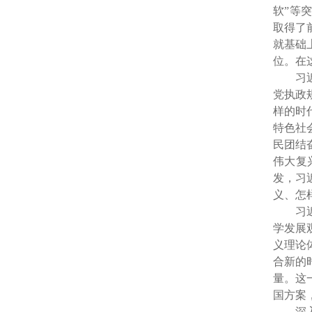
软”等
取得了
就基础
位。在
习
党执政
样的时
特色社
民团结
伟大复
发，习
义、怎
习
学发展
义理论
合新的
量。这
国方案
深