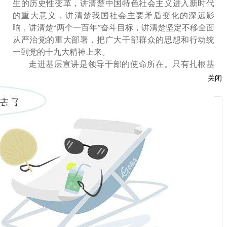
生的历史性变革，讲清楚中国特色社会主义进入新时代
的重大意义，讲清楚我国社会主要矛盾变化的深远影
响，讲清楚“两个一百年”奋斗目标，讲清楚坚定不移全面
从严治党的重大部署，把广大干部群众的思想和行动统
一到党的十九大精神上来。
走进基层宣讲是领导干部的使命所在。只有扎根基
层、掌握群众，党的科学理论才会转化为强大的物质力
关闭
量。领导干部不仅要上讲台，更要走基层；不仅要“身
入”基层，更要“心入”基层；既要走进基层去听，更要走
服
到群众中讲。把握群众所思，才能顺应群众所盼。要在
走基层中，找准人民群众的利益关注点、思想共鸣点，
：
把党的十九大精神宣得“严谨生动”，讲得“有知有味”，达
到成风化人、凝心聚力的效果。要以车间、田间为广阔
话：
平台，以地头、街头为有形舞台，组织对象化、分众
化、互动化的宣讲，奏好打动人心的“主题曲”，唱好因人
而异的“好声音”，做好不拘于一格、不流于形式的随机传
播，让老百姓听得懂、能领会、可落实。
话：
“教者，效也，上为之，下效之”。领导干部要扑下身
子、撸起袖子，带头上讲台、走基层，一级做给一级