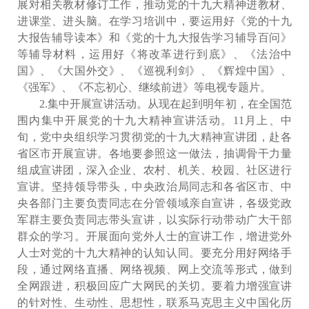
展对相关教材修订工作，推动党的十九大精神进教材、
进课堂、进头脑。在学习培训中，要运用好《党的十九
大报告辅导读本》和《党的十九大报告学习辅导百问》
等辅导材料，运用好《将改革进行到底》、《法治中
国》、《大国外交》、《巡视利剑》、《辉煌中国》、
《强军》、《不忘初心、继续前进》等电视专题片。
2.集中开展宣讲活动。从现在起到明年初，在全国范
围内集中开展党的十九大精神宣讲活动。11月上、中
旬，党中央组织学习贯彻党的十九大精神宣讲团，赴各
省区市开展宣讲。各地要参照这一做法，抽调骨干力量
组成宣讲团，深入企业、农村、机关、校园、社区进行
宣讲。坚持领导带头，中央政治局同志和各省区市、中
央各部门主要负责同志在分管领域亲自宣讲，各级党政
军群主要负责同志带头宣讲，以实际行动带动广大干部
群众的学习。开展面向党外人士的宣讲工作，增进党外
人士对党的十九大精神的认知认同。要充分用好网络手
段，通过网络直播、网络视频、网上交流等形式，做到
全网跟进，积极回应广大网民的关切。要着力增强宣讲
的针对性、生动性、思想性，联系马克思主义中国化历