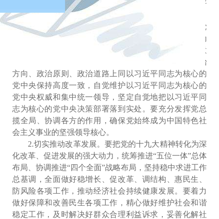
的十九大精神落实到经济社会发展各方面，体现到做好
今年各项工作和安排好明年工作之中。
1.全面加强党的领导。党政军民学，东西南北中，党
是领导一切的。学习宣传贯彻党的十九大精神，要推动
全党牢固树立政治意识、大局意识、核心意识、看齐意
识，严格遵守政治纪律和政治规矩，在政治立场、政治
方向、政治原则、政治道路上同以习近平同志为核心的
户
党中央保持高度一致，自觉维护以习近平同志为核心的
党中央权威和集中统一领导，坚定自觉地把以习近平同
志为核心的党中央决策部署落到实处。要充分发挥党总
揽全局、协调各方的作用，确保党始终成为中国特色社
会主义事业的坚强领导核心。
2.切实推动改革发展。要把党的十九大精神转化为深
化改革、促进发展的强大动力，统筹推进“五位一体”总体
布局、协调推进“四个全面”战略布局，坚持稳中求进工作
总基调，全面做好稳增长、促改革、调结构、惠民生、
防风险各项工作，推动经济社会持续健康发展。要着力
做好保障和改善民生各项工作，精心做好维护社会和谐
稳定工作，及时解决好群众合理利益诉求，妥善化解社