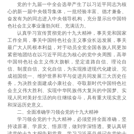
党的十九届一中全会选举产生了以习近平同志为核
心的新一届中央领导集体，一批经验丰富、德才兼备、
奋发有为的同志进入中央领导机构，充分显示出中国特
色社会主义事业蓬勃兴旺、充满活力。
认真学习宣传贯彻党的十九大精神，事关党和国家
工作全局，事关中国特色社会主义事业长远发展，事关
最广大人民根本利益，对于动员全党全国各族人民更加
紧密地团结在以习近平同志为核心的党中央周围，高举
中国特色社会主义伟大旗帜，坚定道路自信、理论自
信、制度自信、文化自信，为实现推进现代化建设、完
成祖国统一、维护世界和平与促进共同发展三大历史任
务，为决胜全面建成小康社会、夺取新时代中国特色社
会主义伟大胜利、实现中华民族伟大复兴的中国梦、实
现人民对美好生活的向往继续奋斗，具有重大现实意义
和深远历史意义。
二、全面准确学习领会党的十九大精神
学习领会党的十九大精神，必须坚持全面准确，坚
持读原著、学原文、悟原理，做到学深悟透。要认真研
读党的十九大报告和党章，学习习近平总书记在党的十