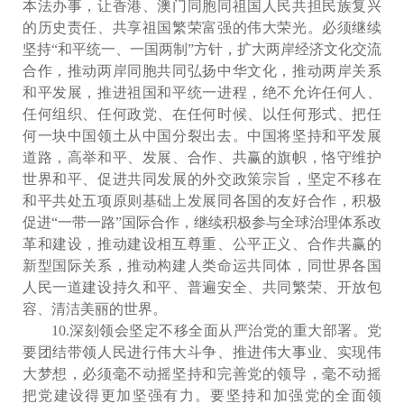
本法办事，让香港、澳门同胞同祖国人民共担民族复兴
的历史责任、共享祖国繁荣富强的伟大荣光。必须继续
坚持“和平统一、一国两制”方针，扩大两岸经济文化交流
合作，推动两岸同胞共同弘扬中华文化，推动两岸关系
和平发展，推进祖国和平统一进程，绝不允许任何人、
任何组织、任何政党、在任何时候、以任何形式、把任
何一块中国领土从中国分裂出去。中国将坚持和平发展
道路，高举和平、发展、合作、共赢的旗帜，恪守维护
世界和平、促进共同发展的外交政策宗旨，坚定不移在
和平共处五项原则基础上发展同各国的友好合作，积极
促进“一带一路”国际合作，继续积极参与全球治理体系改
革和建设，推动建设相互尊重、公平正义、合作共赢的
新型国际关系，推动构建人类命运共同体，同世界各国
人民一道建设持久和平、普遍安全、共同繁荣、开放包
容、清洁美丽的世界。
10.深刻领会坚定不移全面从严治党的重大部署。党
要团结带领人民进行伟大斗争、推进伟大事业、实现伟
大梦想，必须毫不动摇坚持和完善党的领导，毫不动摇
把党建设得更加坚强有力。要坚持和加强党的全面领