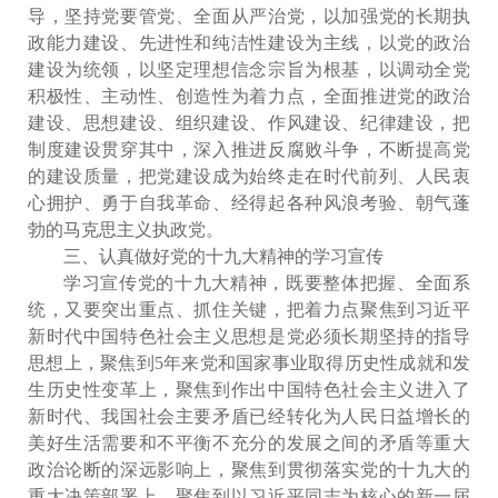
导，坚持党要管党、全面从严治党，以加强党的长期执
政能力建设、先进性和纯洁性建设为主线，以党的政治
建设为统领，以坚定理想信念宗旨为根基，以调动全党
积极性、主动性、创造性为着力点，全面推进党的政治
建设、思想建设、组织建设、作风建设、纪律建设，把
制度建设贯穿其中，深入推进反腐败斗争，不断提高党
的建设质量，把党建设成为始终走在时代前列、人民衷
心拥护、勇于自我革命、经得起各种风浪考验、朝气蓬
勃的马克思主义执政党。
三、认真做好党的十九大精神的学习宣传
学习宣传党的十九大精神，既要整体把握、全面系
统，又要突出重点、抓住关键，把着力点聚焦到习近平
新时代中国特色社会主义思想是党必须长期坚持的指导
思想上，聚焦到5年来党和国家事业取得历史性成就和发
生历史性变革上，聚焦到作出中国特色社会主义进入了
新时代、我国社会主要矛盾已经转化为人民日益增长的
美好生活需要和不平衡不充分的发展之间的矛盾等重大
政治论断的深远影响上，聚焦到贯彻落实党的十九大的
重大决策部署上，聚焦到以习近平同志为核心的新一届