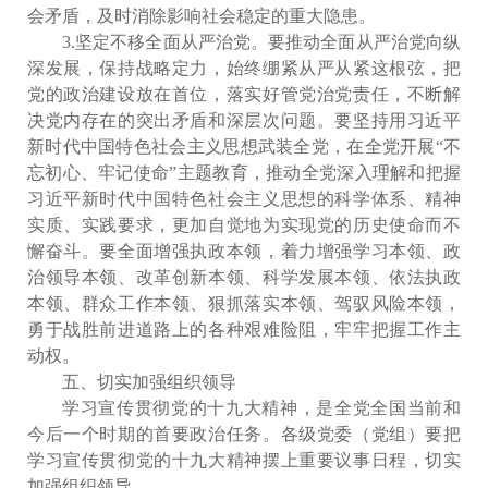
会矛盾，及时消除影响社会稳定的重大隐患。
3.坚定不移全面从严治党。要推动全面从严治党向纵
深发展，保持战略定力，始终绷紧从严从紧这根弦，把
党的政治建设放在首位，落实好管党治党责任，不断解
决党内存在的突出矛盾和深层次问题。要坚持用习近平
新时代中国特色社会主义思想武装全党，在全党开展“不
忘初心、牢记使命”主题教育，推动全党深入理解和把握
习近平新时代中国特色社会主义思想的科学体系、精神
实质、实践要求，更加自觉地为实现党的历史使命而不
懈奋斗。要全面增强执政本领，着力增强学习本领、政
治领导本领、改革创新本领、科学发展本领、依法执政
本领、群众工作本领、狠抓落实本领、驾驭风险本领，
勇于战胜前进道路上的各种艰难险阻，牢牢把握工作主
动权。
五、切实加强组织领导
学习宣传贯彻党的十九大精神，是全党全国当前和
今后一个时期的首要政治任务。各级党委（党组）要把
学习宣传贯彻党的十九大精神摆上重要议事日程，切实
加强组织领导。