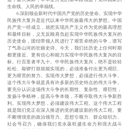
生命线、人民的幸福线。
6.深刻领会新时代中国共产党的历史使命。实现中华
民族伟大复兴是近代以来中华民族最伟大的梦想。中国
共产党一经成立，就把实现共产主义作为党的最高理想
和最终目标，义无反顾肩负起实现中华民族伟大复兴的
历史使命，团结带领人民进行了艰苦卓绝的斗争，谱写
了气吞山河的壮丽史诗。今天，我们比历史上任何时期
都更接近、更有信心和能力实现中华民族伟大复兴的目
标。行百里者半九十。中华民族伟大复兴，绝不是轻轻
松松、敲锣打鼓就能实现的，必须准备付出更为艰巨、
更为艰苦的努力。实现伟大梦想，必须进行伟大斗争。
这个伟大斗争就是具有许多新的历史特点的伟大斗争。
要充分认识这场伟大斗争的长期性、复杂性、艰巨性，
发扬斗争精神，提高斗争本领，不断夺取伟大斗争新胜
利。实现伟大梦想，必须建设伟大工程。这个伟大工程
就是我们党正在深入推进的党的建设新的伟大工程。要
不断增强党的政治领导力、思想引领力、群众组织力、
社会号召力，确保我们党永葆旺盛生命力和强大战斗