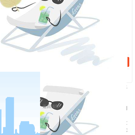
话：
和理论文章。要积极开展网络宣传，用好“两微一端”等新
技术新应用，充分调动网民参与积极性，增强网络宣传
的实效性和影响力。精心组织对外宣传，主动宣介党的
十九大精神，宣介我国推动经济社会发展的重大举措，
话：
充分反映国际社会的积极评价，生动展示我们党和国家
的良好形象。
4.认真组织研究阐释。要围绕党的十九大精神，确定
一批重大研究选题，组织广大专家学者深入研究，增强
学习宣传的理论深度、实践力度、情感温度，增进人们
的政治认同、思想认同、情感认同。组织召开系列理论
研讨会，交流研究成果，不断深化认识。对党的十九大
精神的宣传阐释要深入解读内涵、精准把握外延，防止
片面性、简单化。对错误观点和歪曲解读，要积极引
导、及时辨析，解疑释惑、明辨是非。
返回顶部
四、弘扬理论联系实际的学风，切实提高解决问
题、推动发展的能力
学习宣传贯彻党的十九大精神，要立足我国改革发
展、党的建设的实际，大力弘扬马克思主义学风，把党