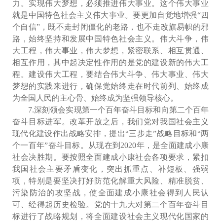
力。实现伟大梦想，必须推进伟大事业。这个伟大事业
就是中国特色社会主义伟大事业。要更加自觉地增强“四
个自信”，既不走封闭僵化的老路，也不走改旗易帜的邪
路，始终坚持和发展中国特色社会主义。伟大斗争，伟
大工程，伟大事业，伟大梦想，紧密联系、相互贯通、
相互作用，其中起决定性作用的是党的建设新的伟大工
程。建设伟大工程，要结合伟大斗争、伟大事业、伟大
梦想的实践来进行，确保党始终走在时代前列、始终成
为全国人民的主心骨、始终成为坚强领导核心。
7.深刻领会实现第一个百年奋斗目标和向第二个百年
奋斗目标进军。改革开放之后，我们党对我国社会主义
现代化建设作出战略安排，提出“三步走”战略目标和“两
个一百年”奋斗目标。从现在到2020年，是全面建成小康
社会决胜期。要按照全面建成小康社会各项要求，紧扣
我国社会主要矛盾变化，突出抓重点、补短板、强弱
项，特别是要坚决打好防范化解重大风险、精准脱贫、
污染防治的攻坚战，使全面建成小康社会得到人民认
可、经得起历史检验。党的十九大对第二个百年奋斗目
标进行了战略规划，将全面建设社会主义现代化国家的