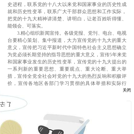
史进程，联系党的十八大以来党和国家事业的历史性成
就和历史性变革，联系广大干部群众思想和工作实际，
把党的十九大精神讲清楚、讲明白，让老百姓听得懂、
能领会、可落实。
3.精心组织新闻宣传。各级党报、党刊、电台、电视
台要精心策划、集中报道，大力宣传党的十九大的重大
意义，宣传把习近平新时代中国特色社会主义思想确立
为党必须长期坚持的指导思想的重大意义，宣传5年来党
和国家事业发生的历史性变革，宣传党的十九大提出的
一系列新的重要思想、重要观点、重大论断、重大举
措，宣传全党全社会对党的十九大的热烈反响和积极评
价，宣传各地区各部门学习贯彻的具体举措和实际行
关闭
动，反映基层干部群众学习贯彻的典型事迹和良好风
貌。要充分利用各种宣传形式和手段，采取人民群众喜
闻乐见的形式，推动党的十九大精神进企业、进农村、
服
进机关、进校园、进社区、进军营、进网络，激发干部
群众锐意进取、埋头苦干的精神，进一步鼓足干劲、奋
：
勇前进。中央主要媒体要通过推出权威访谈、开设专
栏、开展大型主题采访活动等形式，刊播系列评论言论