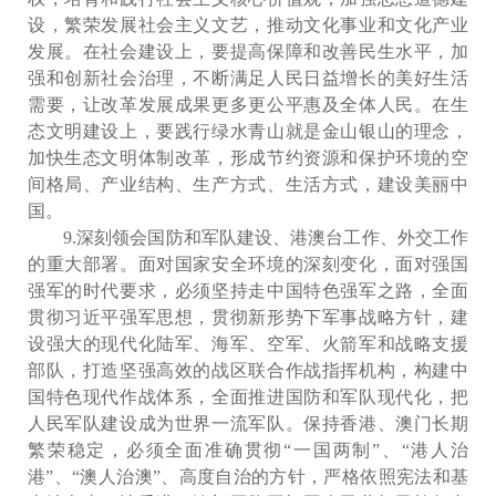
设，繁荣发展社会主义文艺，推动文化事业和文化产业
发展。在社会建设上，要提高保障和改善民生水平，加
强和创新社会治理，不断满足人民日益增长的美好生活
需要，让改革发展成果更多更公平惠及全体人民。在生
态文明建设上，要践行绿水青山就是金山银山的理念，
加快生态文明体制改革，形成节约资源和保护环境的空
间格局、产业结构、生产方式、生活方式，建设美丽中
国。
9.深刻领会国防和军队建设、港澳台工作、外交工作
的重大部署。面对国家安全环境的深刻变化，面对强国
强军的时代要求，必须坚持走中国特色强军之路，全面
贯彻习近平强军思想，贯彻新形势下军事战略方针，建
设强大的现代化陆军、海军、空军、火箭军和战略支援
部队，打造坚强高效的战区联合作战指挥机构，构建中
国特色现代作战体系，全面推进国防和军队现代化，把
人民军队建设成为世界一流军队。保持香港、澳门长期
繁荣稳定，必须全面准确贯彻“一国两制”、“港人治
港”、“澳人治澳”、高度自治的方针，严格依照宪法和基