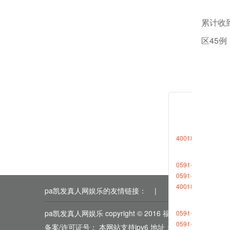
累计收
区45例
来源：
相关新
2020-0
4001868696转1
2020-0
0591-88013377
0591-87727306
4001868696转2
pa凯发真人网娱乐的友情链接：
|
|
|
|
|
pa凯发真人网娱乐 copyright © 2016 福能期货
0591-88013380
0591-87512570
备案/许可证号： 本网站支持ipv6 地址：福州市鼓楼区五