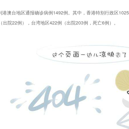
到港澳台地区通报确诊病例1492例。其中，香港特别行政区102
（出院22例），台湾地区422例（出院203例，死亡6例）。
国家卫生健康委员会官方网站
在线客服
闻
客服热线：
4-29
最新：新增确诊22例，其中1例为本土病例
4-28
武汉，清零！
日盘下单电话：
|
|
|
夜盘下单电话：
股份有限公司 本网站所载文章和数据仅供参考，使用前务请核实，风险自负。
四路75号海西商务大厦31层