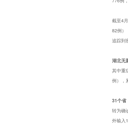
776
截至4月
82例）
追踪到密
湖北无
其中重症
例），
31个
转为确
外输入1