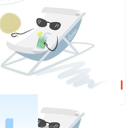
服
：
低风险（5个）
话：
新洲区、黄陂区、江夏区、蔡甸区、东西湖区
中风险（8个）
话：
青山区、汉南区、江岸区、汉阳区、硚口区、江汉区、武昌区、
洪山区
高风险（0个）
无
返回顶部