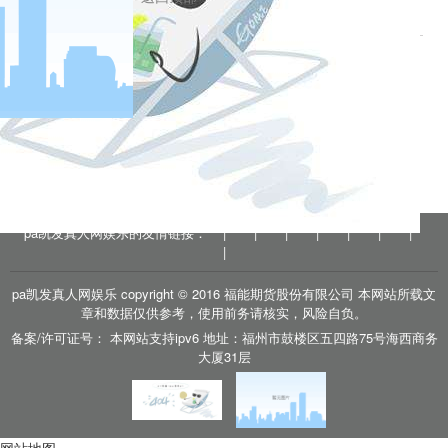
来源：湖北日报
相关新闻
2020-04-29
最新：新增确诊22例，其中1例为本土病例
2020-04-28
武汉，清零！
分享到
pa凯发真人网娱乐的友情链接：
|
|
|
|
|
|
|
户
|
pa凯发真人网娱乐 copyright © 2016 福能期货股份有限公司 本网站所载文
章和数据仅供参考，使用前务请核实，风险自负。
备案/许可证号： 本网站支持ipv6 地址：福州市鼓楼区五四路75号海西商务
大厦31层