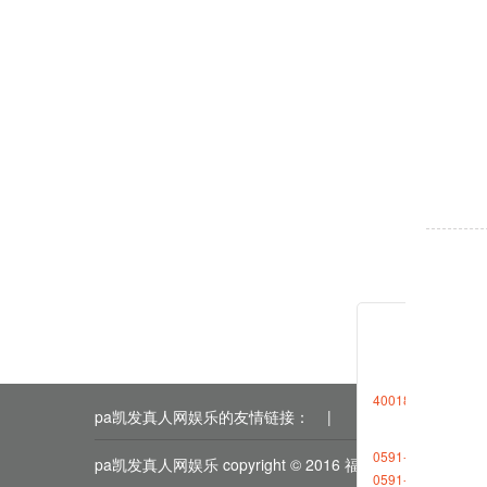
相关新
2020-0
2020-0
4001868696转1
pa凯发真人网娱乐的友情链接：
|
|
|
|
|
0591-88013377
pa凯发真人网娱乐 copyright © 2016 福能期货
0591-87727306