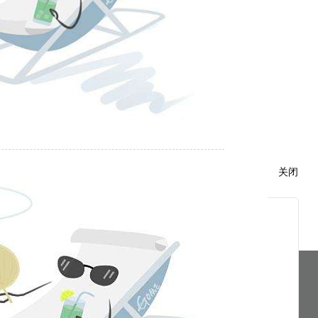
关闭
分享到