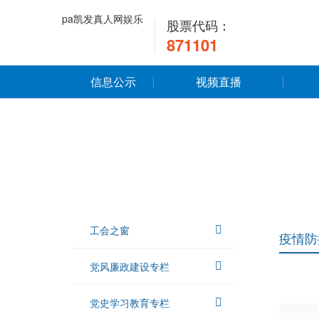
pa凯发真人网娱乐
股票代码：
871101
信息公示
视频直播
工会之窗
疫情防
党风廉政建设专栏
党史学习教育专栏