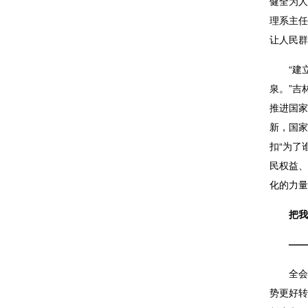
健全为人
理系主任
让人民群
“建
泉。”吉
推进国家
新，国家
扣“为了
民权益、
化的力量
把我
——
全会
势更好转