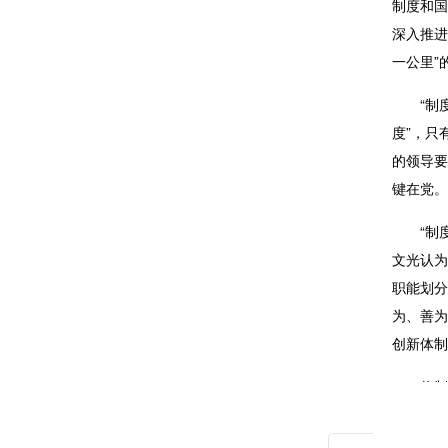
制度和国
深入推进
一公里”
“制
度”，只
的领导要
键在党。
“
制
文光认为
职能划分
为、善为
创新体制
将制
重要制度
信、理论