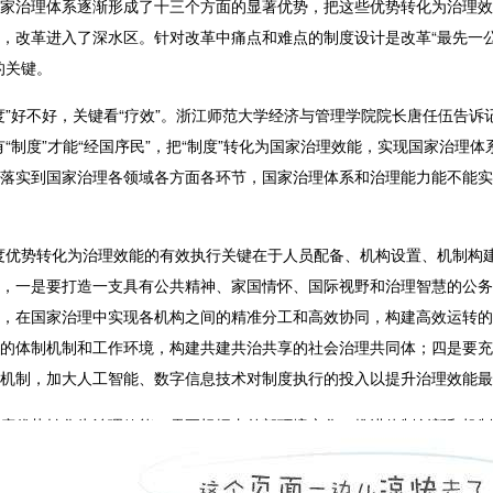
家治理体系逐渐形成了十三个方面的显著优势，把这些优势转化为治理效
，改革进入了深水区。针对改革中痛点和难点的制度设计是改革“最先一公
的关键。
度”好不好，关键看“疗效”。浙江师范大学经济与管理学院院长
唐任伍告诉
有“制度”才能“经国序民”，把“制度”转化为国家治理效能，实现国家治
落实到国家治理各领域各方面各环节，国家治理体系和治理能力能不能实
度优势转化为治理效能的有效执行关键在于人员配备、机构设置、机制构
，
一是要打造一支具有公共精神、家国情怀、国际视野和治理智慧的公务
，在国家治理中实现各机构之间的精准分工和高效协同，构建高效运转的
的体制机制和工作环境，构建共建共治共享的社会治理共同体；四是
要
充
机制，加大人工智能、数字信息技术对制度执行的投入以提升治理效能最
度优势转化为治理效能，需要根据内外部环境变化，推进体制创新和机制
，也包括运作模式、运作机制、政策工具和技术应用。推进国家治理体系
自信、制度自信、文化自信，也要根据内部和外部环境的变化，坚持改革