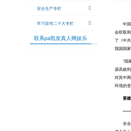
安全生产专栏
学习宣传二十大专栏
中国
会听取和
联系pa凯发真人网娱乐
了《中共
我国国家
“国
源高效利
对其中两
环境的变
要
建
——
全会