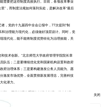
能需要把这些制度高效执行。目前，各项改革事业
里”，而制度法规如何落到实处，是解决改革“最后
记者，党的十九届四中全会公报中，77次提到“制
理体系和治理能力现代化，必须做好顶层设计。
同时，党
现现代化，能不能将制度优势转化为治理效能，关
建和技术创新。
”北京师范大学政府管理学院院长章
员队伍；二是
要
继续优化党和国家机构设置和政府
政府治理体系；三是
要
构建激发公务人员能为、愿
分激发市场优势，全面贯彻新发展理念，完善科技
大化潜力。
创新。“国家治理体系既包括根本制度、基本制度、
关闭
和能力现代化，既要发挥制度优势、增强道路自
创新、与时俱进，善于自我完善、自我超越，确保