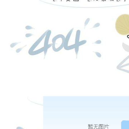
在线客服
保持有效性，使社会充满生机活力。”中国人民大学公共管理学院副院长
客服热线：
闻
日盘下单电话：
1-14
一图读懂“不忘初心 牢记使命”主题教育总结大会
2-18
历史交汇点上的伟大宣示——党的十九届四中全会侧记
夜盘下单电话：
|
|
|
股份有限公司 本网站所载文章和数据仅供参考，使用前务请核实，风险自负。
四路75号海西商务大厦31层