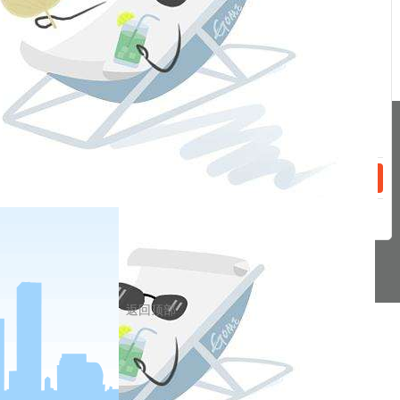
话：
2019-12-18
一图读懂2019年中央经济工作会议
分享到
话：
pa凯发真人网娱乐的友情链接：
|
|
|
|
|
|
|
|
pa凯发真人网娱乐 copyright © 2016 福能期货股份有限公司 本网站所载文
章和数据仅供参考，使用前务请核实，风险自负。
备案/许可证号： 本网站支持ipv6 地址：福州市鼓楼区五四路75号海西商务
大厦31层
返回顶部
网站地图