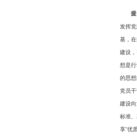
提
发挥党
基，在
建设，
想是行
的思想
党员干
建设向
标准、
享”优