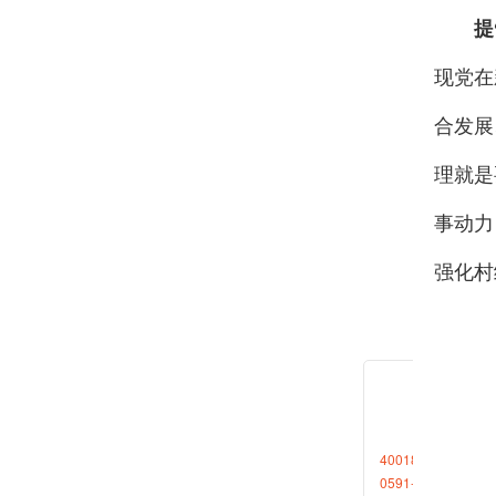
提
现党在
合发展
理就是
事动力
强化村
之力、
民主协
和组织
4001868696转1
加快构
0591-88265611