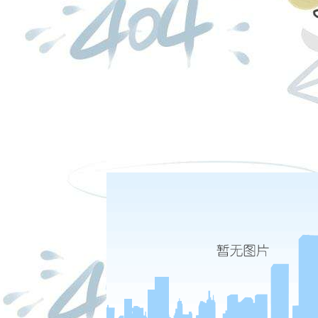
日盘下单电话：
闻
夜盘下单电话：
0-16
基层党建创新要“形实兼备”
9-19
让“生态之山”与“经济之山”双向奔赴
|
|
|
|
股份有限公司 本网站所载文章和数据仅供参考，使用前务请核实，风险自负。
四路75号海西商务大厦31层