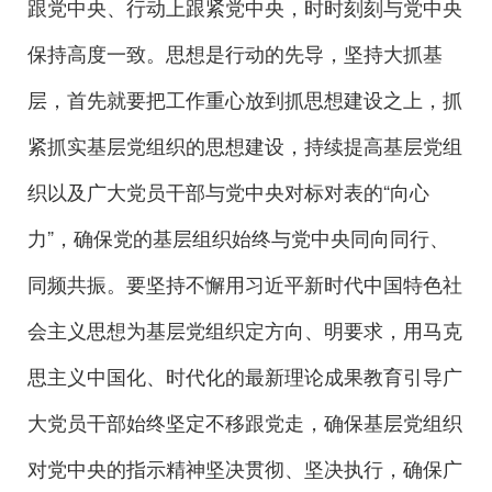
跟党中央、行动上跟紧党中央，时时刻刻与党中央
保持高度一致。思想是行动的先导，坚持大抓基
层，首先就要把工作重心放到抓思想建设之上，抓
紧抓实基层党组织的思想建设，持续提高基层党组
织以及广大党员干部与党中央对标对表的“向心
力”，确保党的基层组织始终与党中央同向同行、
同频共振。要坚持不懈用习近平新时代中国特色社
会主义思想为基层党组织定方向、明要求，用马克
思主义中国化、时代化的最新理论成果教育引导广
大党员干部始终坚定不移跟党走，确保基层党组织
对党中央的指示精神坚决贯彻、坚决执行，确保广