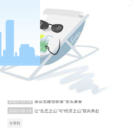
推进、又要突出重点，既要紧抓当前、又要着眼长
远，不搞政绩工程、面子工程，不走捷径追求短期
返回顶部
成效。着力克服“眼里没有活儿、心里不装事儿”的
惰性，增强“时时放心不下、事事放不下心”的主
动，带头挑最重的担子、啃最硬的骨头、接最烫的
山芋，从而为加快推进高质量发展“强筋壮骨”。
相关新闻
2023-10-16
基层党建创新要“形实兼备”
户
2023-09-19
让“生态之山”与“经济之山”双向奔赴
分享到