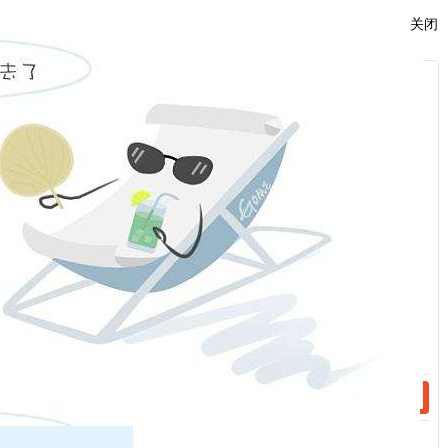
菌”。
关闭
用二十大精神统一行动，为加快推进高质量发
服
：
一分部署，九分落实。再宏伟的蓝
展“强筋壮骨”。
图不付诸实际行动，也只是镜花水月、空中楼阁，
话：
再完美的计划不落实到底，也只是一句空话、一纸
空文。广大党员干部要用二十大精神统一行动，以
话：
狠抓落实为突破点，切实将二十大精神转化为埋头
苦干的强大动力，转化为解决问题的有效办法，转
化为推动工作的务实举措。要提高站位、放大格
局，既要为一域增光、又要为全局添彩，既要全面