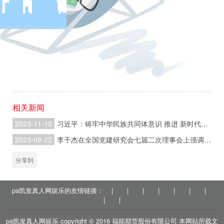
究工作，习近平总书记在不同场合就开展调查研究发表了一系列
重要讲话，深刻阐明了调查研究的极端重要性，为全党大兴调查
研究、做好各项工作提供了根本遵循。
户
相关新闻
2023-11-10
习近平：铸牢中华民族共同体意识 推进 新时代党的民族工作高质量发展
2023-09-22
李干杰在全国党建研究会七届二次理事会上强调 深入研究宣传阐释习近平总书记关于党的建设的重要思想
分享到
pa凯发真人网娱乐的友情链接：
|
|
|
|
|
|
|
|
|
pa凯发真人网娱乐 copyright © 2016 福能期货股份有限公司 本网站所载文