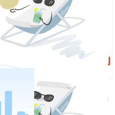
政策举措和工作方案。
话：
——2016年1月29日，习近平在十八届中央政治局第三十次集体
学习时的讲话
对调研得来的大量材料和情况，要认真研究分析，由此及彼、由
话：
表及里。对经过充分研究、比较成熟的调研成果，要及时上升为
决策部署，转化为具体措施；对尚未研究透彻的调研成果，要更
深入地听取意见，完善后再付诸实施；对已经形成举措、落实落
地的，要及时跟踪评估，视情况调整优化。
——2020年10月10日，习近平在中央党校（国家行政学院）中
青年干部培训班开班式上的讲话
要在深入分析思考上下功夫，去粗取精、去伪存真，由此及彼、
由表及里，找到事物的本质和规律，找到解决问题的办法。
返回顶部
——2021年9月1日，习近平在中央党校（国家行政学院）中青年
干部培训班开班式上的讲话
党的十八大以来，以习近平同志为核心的党中央高度重视调查研