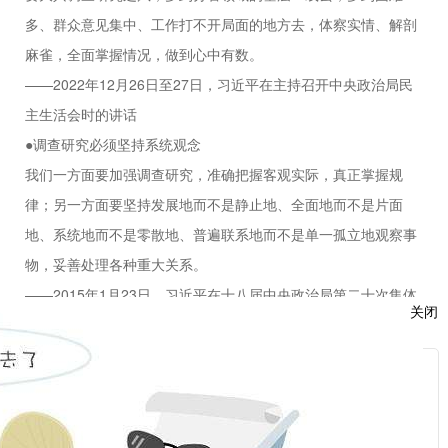
多、群众意见集中、工作打不开局面的地方去，体察实情、解剖
麻雀，全面掌握情况，做到心中有数。
——2022年12月26日至27日，习近平在主持召开中央政治局民
主生活会时的讲话
●调查研究必须坚持系统观念
我们一方面要加强调查研究，准确把握客观实际，真正掌握规
律；另一方面要坚持发展地而不是静止地、全面地而不是片面
地、系统地而不是零散地、普遍联系地而不是单一孤立地观察事
物，妥善处理各种重大关系。
——2015年1月23日，习近平在十八届中央政治局第二十次集体
关闭
学习时的讲话
要抓住能够带动五大发展理念贯彻落实的重点工作，统筹推动五
服
大发展理念贯彻落实。对每个发展理念，也要抓住重点，以抓重
点推动每个理念在实践中取得突破。这就要求我们进行深入的调
：
查研究，既总体分析面上的情况，又深入解剖麻雀，提出可行的