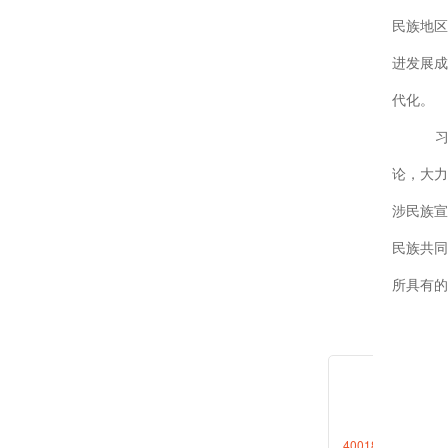
民族地区
进发展成
代化。
论，大力
涉民族宣
民族共同
所具有的
政府要坚
作的重大
步事业作
4001868696转1