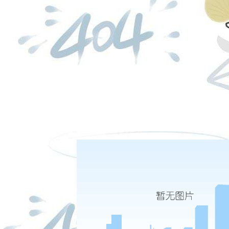
日盘下单电话：
（来源：新华社）
闻
夜盘下单电话：
9-22
李干杰在全国党建研究会七届二次理事会上强调 深入研究宣传阐释习近平总书记关于党的建设的重要思想
9-09
福能期货深入开展学习贯彻习近平新时代 中国特色社会主义思想主题教育
|
|
|
|
股份有限公司 本网站所载文章和数据仅供参考，使用前务请核实，风险自负。
四路75号海西商务大厦31层