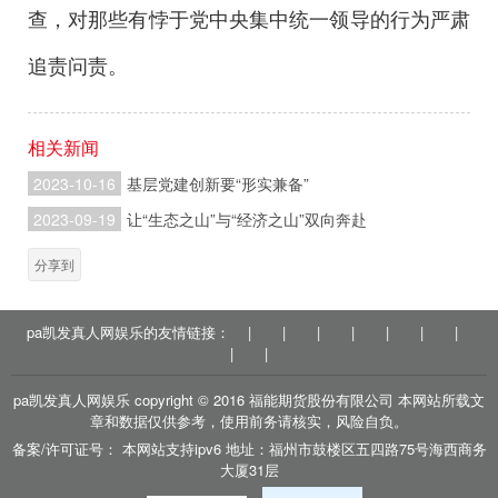
查，对那些有悖于党中央集中统一领导的行为严肃
追责问责。
相关新闻
2023-10-16
基层党建创新要“形实兼备”
2023-09-19
让“生态之山”与“经济之山”双向奔赴
分享到
pa凯发真人网娱乐的友情链接：
|
|
|
|
|
|
|
|
|
pa凯发真人网娱乐 copyright © 2016 福能期货股份有限公司 本网站所载文
章和数据仅供参考，使用前务请核实，风险自负。
备案/许可证号： 本网站支持ipv6 地址：福州市鼓楼区五四路75号海西商务
大厦31层