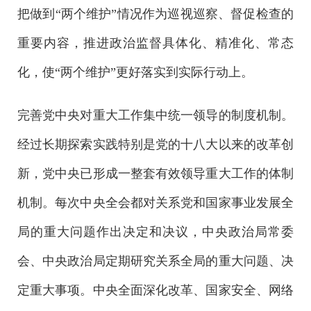
把做到“两个维护”情况作为巡视巡察、督促检查的
重要内容，推进政治监督具体化、精准化、常态
化，使“两个维护”更好落实到实际行动上。
完善党中央对重大工作集中统一领导的制度机制。
经过长期探索实践特别是党的十八大以来的改革创
新，党中央已形成一整套有效领导重大工作的体制
机制。每次中央全会都对关系党和国家事业发展全
局的重大问题作出决定和决议，中央政治局常委
会、中央政治局定期研究关系全局的重大问题、决
定重大事项。中央全面深化改革、国家安全、网络