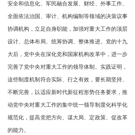
安全和信息化、军民融合发展、财经、外事工作、
全面依法治国、审计、机构编制等领域的决策议事
协调机构，立足自身职能，加强对重大工作的顶层
设计、总体布局、统筹协调、整体推进。党的十九
大后，党中央在深化党和国家机构改革中，进一步
完善了党中央对重大工作的领导体制。实践证明，
这些制度机制符合实际、行之有效，要长期坚持、
不断完善，以适应新时代新征程形势任务要求，推
动党中央对重大工作的集中统一领导制度化科学化
规范化，提高党把方向、谋大局、定政策、促改革
的能力。