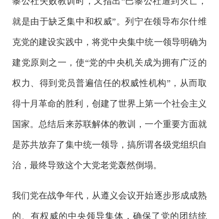
黎公社失败教训时，又指出“巴黎公社遭到灭亡，
就是由于缺乏集中和权威”。列宁在领导布尔什维
克党的建设实践中，将党中央集中统一领导明确为
建党原则之一，使“党的中央机关成为拥有广泛的
权力、得到党员普遍信任的权威性机构”，从而取
得十月革命的胜利，创建了世界上第一个社会主义
国家。总结后来苏联解体的教训，一个重要方面就
是苏共放弃了集中统一领导，搞所谓各级党组织自
治，最终导致这个大党老党轰然倒塌。
我们党在战争年代，从遵义会议开始逐步形成成熟
的、有权威的中央领导集体，确保了党的团结统