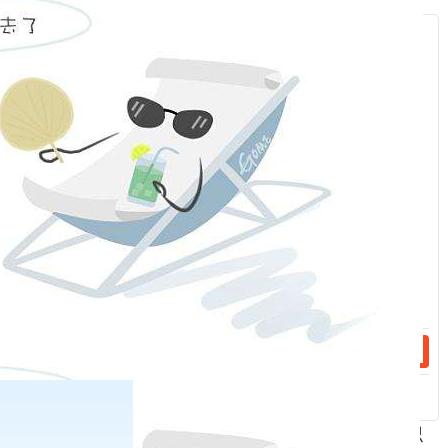
服
加强学习教育。政治上的坚定源于理论上的清醒。
：
个别领导干部在重大关头迷茫、关键时刻摇摆，根
子上还是理论素养不过硬。要引导各级领导干部深
话：
入学习贯彻习近平新时代中国特色社会主义思想，
同学习党的二十大报告和党章修正案相结合，同领
话：
会党的百年奋斗历程特别是新时代10年的伟大变革
相联系，在强化理论武装中不断提高拥护“两个确
立”、做到“两个维护”的自觉性坚定性。要充分运
用党委（党组）理论学习中心组学习、干部教育培
训、理论宣讲等方式，引导各级领导干部深刻认识