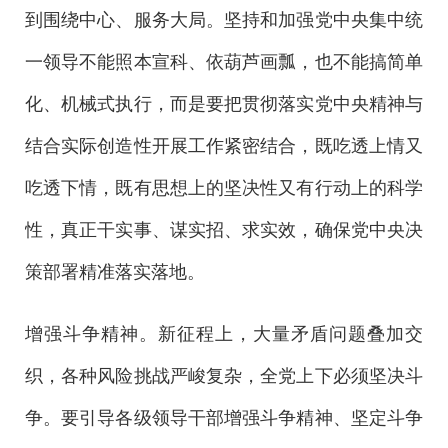
到围绕中心、服务大局。坚持和加强党中央集中统
一领导不能照本宣科、依葫芦画瓢，也不能搞简单
化、机械式执行，而是要把贯彻落实党中央精神与
结合实际创造性开展工作紧密结合，既吃透上情又
吃透下情，既有思想上的坚决性又有行动上的科学
性，真正干实事、谋实招、求实效，确保党中央决
策部署精准落实落地。
增强斗争精神。新征程上，大量矛盾问题叠加交
织，各种风险挑战严峻复杂，全党上下必须坚决斗
争。要引导各级领导干部增强斗争精神、坚定斗争