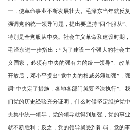
一，使革命事业不断发展壮大。毛泽东当年就反复
强调党的统一领导问题，提出要坚持“四个服从”、
特别是全党服从中央。社会主义革命和建设时期，
毛泽东进一步指出：“为了建设一个强大的社会主
义国家，必须有中央的强有力的统一领导”。改革
开放后，邓小平提出“党中央的权威必须加强”，强
调“中央定了措施，各地各部门就要坚决执行”。我
们党的历史经验充分证明，什么时候坚定维护党中
央集中统一领导，党的领导就得到加强，党的事业
就不断胜利；反之，党的领导就受到削弱，党的事