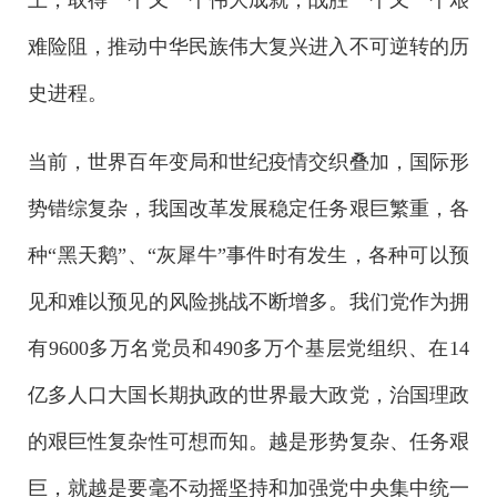
上，取得一个又一个伟大成就，战胜一个又一个艰
难险阻，推动中华民族伟大复兴进入不可逆转的历
史进程。
当前，世界百年变局和世纪疫情交织叠加，国际形
势错综复杂，我国改革发展稳定任务艰巨繁重，各
种“黑天鹅”、“灰犀牛”事件时有发生，各种可以预
见和难以预见的风险挑战不断增多。我们党作为拥
有9600多万名党员和490多万个基层党组织、在14
亿多人口大国长期执政的世界最大政党，治国理政
的艰巨性复杂性可想而知。越是形势复杂、任务艰
巨，就越是要毫不动摇坚持和加强党中央集中统一