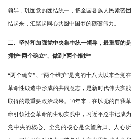
领导，巩固党的团结统一，把全国各族人民紧密团
结起来，汇聚起同心共圆中国梦的磅礴伟力。
二、坚持和加强党中央集中统一领导，最重要的是
拥护“两个确立”、做到“两个维护”
“两个确立”、“两个维护”是党的十八大以来全党在
革命性锻造中形成的共同意志，是新时代伟大实践
取得的最重要政治成果。10年来，在以党的自我革
命引领社会革命的生动实践中，习近平总书记成为
党中央的核心、全党的核心是众望所归、人心所