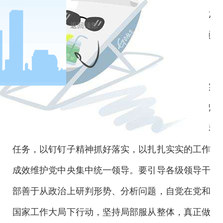
党中央集中统一领导的重大意义和实践要求，内化
返回顶部
于心、外化于行，不断增强维护党中央集中统一领
导的高度自觉。
注重政治历练。要推动各级领导干部全面贯彻落实
党的二十大精神，紧密联系本地区本部门实际，把
党中央大政方针和决策部署转化为切实可行的目标
任务，以钉钉子精神抓好落实，以扎扎实实的工作
户
成效维护党中央集中统一领导。要引导各级领导干
部善于从政治上研判形势、分析问题，自觉在党和
国家工作大局下行动，坚持局部服从整体，真正做