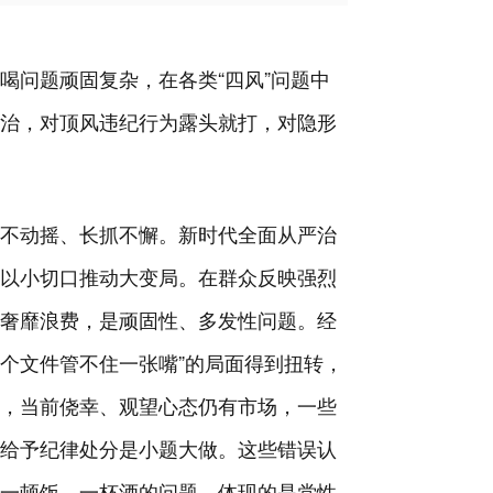
喝问题顽固复杂，在各类“四风”问题中
治，对顶风违纪行为露头就打，对隐形
不动摇、长抓不懈。新时代全面从严治
以小切口推动大变局。在群众反映强烈
奢靡浪费，是顽固性、多发性问题。经
十个文件管不住一张嘴”的局面得到扭转，
，当前侥幸、观望心态仍有市场，一些
给予纪律处分是小题大做。这些错误认
一顿饭、一杯酒的问题，体现的是党性