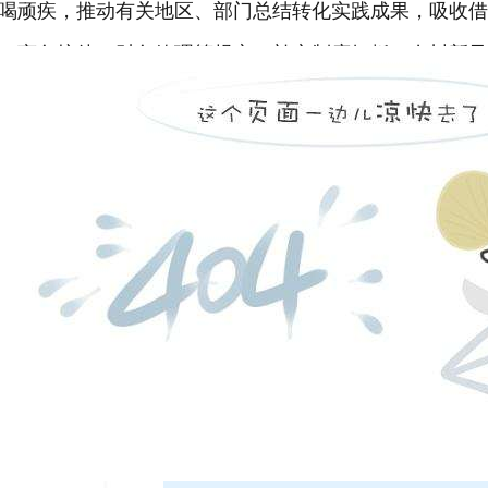
喝顽疾，推动有关地区、部门总结转化实践成果，吸收借
、商务接待、财务管理等规定，补齐制度短板。在树新风
苦奋斗、勤俭节约的良好风气，力戒奢靡浪费，以优良党
在线客服
客服热线：
日盘下单电话：
闻
4-28
中央纪委国家监委公开通报十起违反中央八项规定精神典型问题
4-28
严查严防节日病
夜盘下单电话：
|
|
|
股份有限公司 本网站所载文章和数据仅供参考，使用前务请核实，风险自负。
四路75号海西商务大厦31层