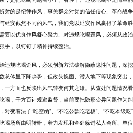
折射的是纪律作风，事关群众对党的信任信心。革命战争
与延安截然不同的风气，我们党以延安作风赢得了革命胜
需要以优良作风凝心聚力。对违规吃喝歪风，必须从政治
狠手，以钉钉子精神持续整治。
治违规吃喝歪风，必须创新方法破解隐蔽隐性问题，深挖
数总体呈下降趋势，但改头换面、潜入地下等现象突出，
，一方面也反映出风气转变何其之难。从查处问题情况看
吃喝，千方百计规避监督，当前要把隐形变异问题作为纠
，对变着法子“吃空函”、“不吃公款吃老板”、“不吃本级
吃喝场所由明转暗，着力发现和查处躲进私人会所、单位