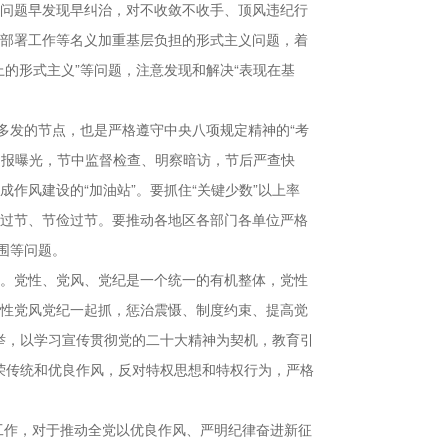
问题早发现早纠治，对不收敛不收手、顶风违纪行
部署工作等名义加重基层负担的形式主义问题，着
的形式主义”等问题，注意发现和解决“表现在基
多发的节点，也是严格遵守中央八项规定精神的“考
通报曝光，节中监督检查、明察暗访，节后严查快
作风建设的“加油站”。要抓住“关键少数”以上率
过节、节俭过节。要推动各地区各部门各单位严格
围等问题。
。党性、党风、党纪是一个统一的有机整体，党性
性党风党纪一起抓，惩治震慑、制度约束、提高觉
并举，以学习宣传贯彻党的二十大精神为契机，教育引
光荣传统和优良作风，反对特权思想和特权行为，严格
工作，对于推动全党以优良作风、严明纪律奋进新征