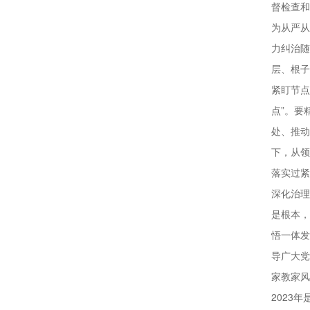
督检查和
为从严从
力纠治随
层、根子
紧盯节点
点”。要
处、推动
下，从领
落实过紧
深化治理
是根本，
悟一体发
导广大党
家教家风
2023