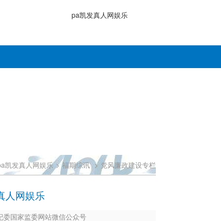
pa凯发真人网娱乐
pa凯发真人网娱乐
>
福期综讯
>
党风廉政建设专栏
真人网娱乐
源：中央纪委国家监委网站微信公众号