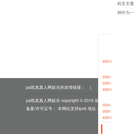
程至关重
神作为一
（李鹃）
相关新
2023-0
4001868696转1
2023-0
0591-88013377
0591-87727306
pa凯发真人网娱乐的友情链接：
|
|
|
|
|
4001868696转2
pa凯发真人网娱乐 copyright © 2016 福能期货
0591-88013380
备案/许可证号： 本网站支持ipv6 地址：福州市鼓楼区五
0591-87512570
4001868696转2