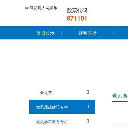
pa凯发真人网娱乐
股票代码：
871101
信息公示
视频直播
工会之窗
党风廉
党风廉政建设专栏
党史学习教育专栏