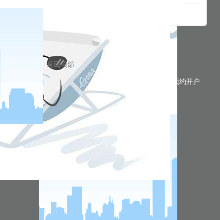
返回顶部
预约开户