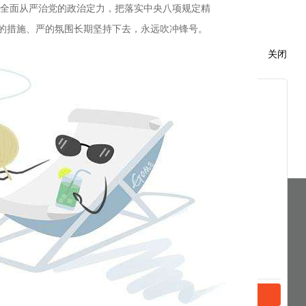
全面从严治党的政治定力，把落实中央八项规定精
严的措施、严的氛围长期坚持下去，永远吹冲锋号。
关闭
分享到