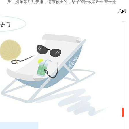
身、娱乐等活动安排，情节较重的，给予警告或者严重警告处
分；情节严重的，给予撤销党内职务或者留党察看处分。”第一百
关闭
零六条规定：“违反公务接待管理规定，超标准、超范围接待或者
借机大吃大喝，对直接责任者和领导责任者，情节较重的，给予
服
警告或者严重警告处分；情节严重的，给予撤销党内职务处分。”
：
对于此类存在“四风”问题的酒驾行为，在审核处理时应当合并处
理，按数种违纪行为中应当受到的最高处分加重一档给予处分。
话：
同时，还要通过证据搜集，查明是否存在共同吃喝的其他党员干
部、监察对象，此类人员虽然不存在酒后驾驶行为，但同样可能
违纪，并按照相关条款处分。
话：
需要提醒的是，传统节假日和双休日，是党员干部、监察对象酒
后驾驶的易发期，纪检监察机关要加强监督检查，盯住节点反“四
风”，同时还要利用各种媒介加强宣传教育，广而告之、及时提
醒，做到监督检查有力度，预防提醒有温度。
（ 作者： 陈蕾蕾 单位：福建省闽清县纪委监委）