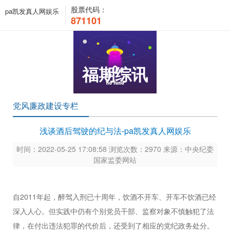
股票代码：
pa凯发真人网娱乐
871101
福期综讯
党风廉政建设专栏
浅谈酒后驾驶的纪与法-pa凯发真人网娱乐
时间：2022-05-25 17:08:58 浏览次数：2970 来源：中央纪委
国家监委网站
自2011年起，醉驾入刑已十周年，饮酒不开车、开车不饮酒已经
深入人心。但实践中仍有个别党员干部、监察对象不慎触犯了法
律，在付出违法犯罪的代价后，还受到了相应的党纪政务处分。