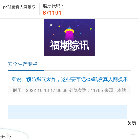
股票代码：
pa凯发真人网娱乐
871101
福期综讯
安全生产专栏
图说：预防燃气爆炸，这些要牢记-pa凯发真人网娱乐
时间：2022-10-13 17:36:36 浏览次数：11785 来源：本站
关闭