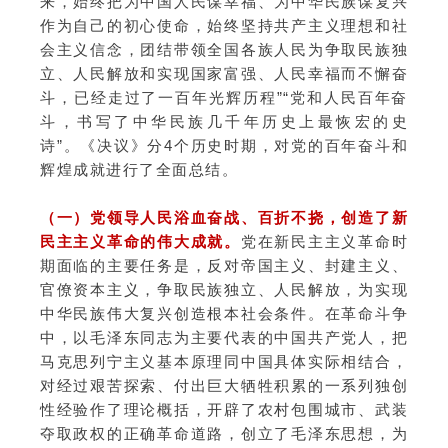
来，始终把为中国人民谋幸福、为中华民族谋复兴
作为自己的初心使命，始终坚持共产主义理想和社
会主义信念，团结带领全国各族人民为争取民族独
立、人民解放和实现国家富强、人民幸福而不懈奋
斗，已经走过了一百年光辉历程”“党和人民百年奋
斗，书写了中华民族几千年历史上最恢宏的史
诗”。《决议》分4个历史时期，对党的百年奋斗和
辉煌成就进行了全面总结。
（一）
党领导人民浴血奋战、百折不挠，创造了新
民主主义革命的伟大成就。
党在新民主主义革命时
期面临的主要任务是，反对帝国主义、封建主义、
官僚资本主义，争取民族独立、人民解放，为实现
中华民族伟大复兴创造根本社会条件。在革命斗争
中，以毛泽东同志为主要代表的中国共产党人，把
马克思列宁主义基本原理同中国具体实际相结合，
对经过艰苦探索、付出巨大牺牲积累的一系列独创
性经验作了理论概括，开辟了农村包围城市、武装
夺取政权的正确革命道路，创立了毛泽东思想，为