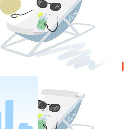
路，中国大踏步赶上了时代。
话：
(四)党领导人民自信自强、守正创新，创造了新时
代中国特色社会主义的伟大成就。
党在中国特色社
会主义新时代面临的主要任务是，实现第一个百年
话：
奋斗目标，开启实现第二个百年奋斗目标新征程，
朝着实现中华民族伟大复兴的宏伟目标继续前进。
党的十八大以来，以习近平同志为核心的党中央，
以伟大的历史主动精神、巨大的政治勇气、强烈的
责任担当，统筹国内国际两个大局，贯彻党的基本
理论、基本路线、基本方略，统揽伟大斗争、伟大
工程、伟大事业、伟大梦想，坚持稳中求进工作总
基调，出台一系列重大方针政策，推出一系列重大
举措，推进一系列重大工作，战胜一系列重大风险
挑战，解决了许多长期想解决而没有解决的难题，
返回顶部
办成了许多过去想办而没有办成的大事，全面建成
小康社会目标如期实现，党和国家事业取得历史性
成就、发生历史性变革,彰显了中国特色社会主义