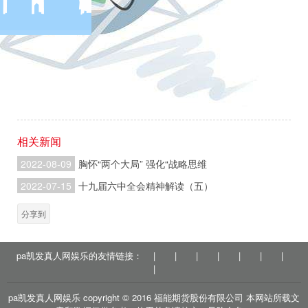
的强大生机活力，党心军心民心空前凝聚振奋，为
实现中华民族伟大复兴提供了更为完善的制度保证
更为坚实的物质基础、更为主动的精神力量。中国
共产党和中国人民以英勇顽强的奋斗向世界庄严宣
告，中华民族迎来了从站起来、富起来到强起来的
伟大飞跃。
户
相关新闻
2022-08-09
胸怀“两个大局” 强化“战略思维
2022-07-15
十九届六中全会精神解读（五）
分享到
pa凯发真人网娱乐的友情链接：
|
|
|
|
|
|
|
|
pa凯发真人网娱乐 copyright © 2016 福能期货股份有限公司 本网站所载文