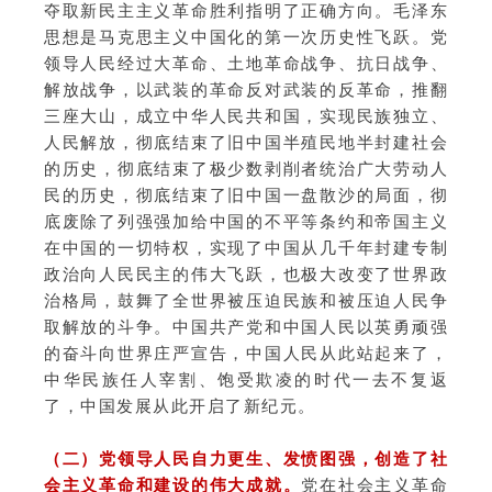
夺取新民主主义革命胜利指明了正确方向。毛泽东
思想是马克思主义中国化的第一次历史性飞跃。党
领导人民经过大革命、土地革命战争、抗日战争、
解放战争，以武装的革命反对武装的反革命，推翻
三座大山，成立中华人民共和国，实现民族独立、
人民解放，彻底结束了旧中国半殖民地半封建社会
的历史，彻底结束了极少数剥削者统治广大劳动人
民的历史，彻底结束了旧中国一盘散沙的局面，彻
底废除了列强强加给中国的不平等条约和帝国主义
在中国的一切特权，实现了中国从几千年封建专制
政治向人民民主的伟大飞跃，也极大改变了世界政
治格局，鼓舞了全世界被压迫民族和被压迫人民争
取解放的斗争。中国共产党和中国人民以英勇顽强
的奋斗向世界庄严宣告，中国人民从此站起来了，
中华民族任人宰割、饱受欺凌的时代一去不复返
了，中国发展从此开启了新纪元。
（二）
党领导人民自力更生、发愤图强，创造了社
会主义革命和建设的伟大成就。
党在社会主义革命