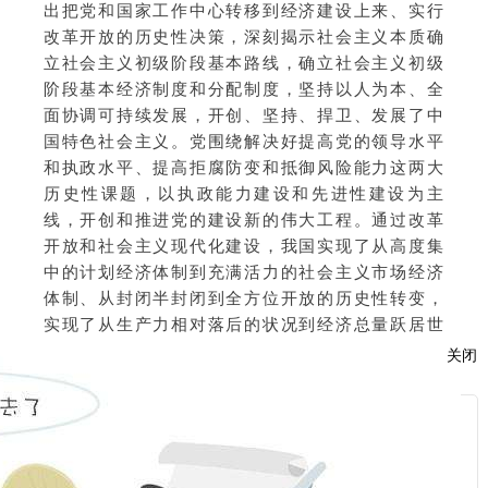
出把党和国家工作中心转移到经济建设上来、实行
改革开放的历史性决策，深刻揭示社会主义本质确
立社会主义初级阶段基本路线，确立社会主义初级
阶段基本经济制度和分配制度，坚持以人为本、全
面协调可持续发展，开创、坚持、捍卫、发展了中
国特色社会主义。党围绕解决好提高党的领导水平
和执政水平、提高拒腐防变和抵御风险能力这两大
历史性课题，以执政能力建设和先进性建设为主
线，开创和推进党的建设新的伟大工程。通过改革
开放和社会主义现代化建设，我国实现了从高度集
中的计划经济体制到充满活力的社会主义市场经济
体制、从封闭半封闭到全方位开放的历史性转变，
实现了从生产力相对落后的状况到经济总量跃居世
界第二的历史性突破，实现了人民生活从温饱不足
关闭
到总体小康奔向全面小康的历史性跨越，推进了中
华民族从站起来到富起来的伟大飞跃。中国共产党
服
和中国人民以英勇顽强的奋斗向世界庄严宣告，改
革开放是决定当代中国前途命运的关键一招，中国
：
特色社会主义道路是指引中国发展繁荣的正确道