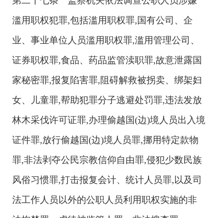
第二十七条 监察机关依法调查公职人员涉嫌
滥用职权犯罪,包括滥用职权罪,国有公司、企
业、事业单位人员滥用职权罪,滥用管理公司、
证券职权罪,食品、药品监管渎职罪,故意泄露国
家秘密罪,报复陷害罪,阻碍解救被拐卖、绑架妇
女、儿童罪,帮助犯罪分子逃避处罚罪,违法发放
林木采伐许可证罪,办理偷越国(边)境人员出入境
证件罪,放行偷越国(边)境人员罪,挪用特定款物
罪,非法剥夺公民宗教信仰自由罪,侵犯少数民族
风俗习惯罪,打击报复会计、统计人员罪,以及司
法工作人员以外的公职人员利用职权实施的非