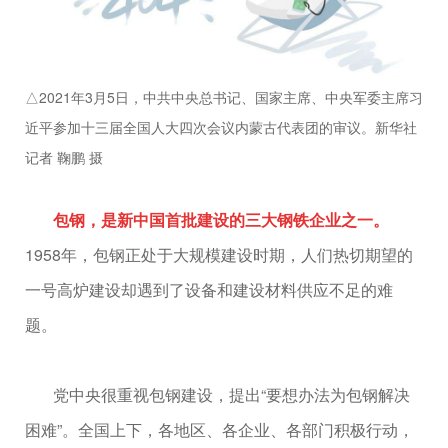
△2021年3月5日，中共中央总书记、国家主席、中央军委主席习
近平参加十三届全国人大四次会议内蒙古代表团的审议。新华社
记者 鞠鹏 摄
包钢，是新中国首批建设的三大钢铁企业之一。
1958年，包钢正处于大规模建设时期，人们热切期望的
一号高炉建设却遇到了设备和建设材料供应不足的难
题。
党中央很重视包钢建设，提出“要想办法为包钢解决
困难”。全国上下，各地区、各企业、各部门积极行动，