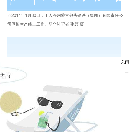
△2014年1月30日，工人在内蒙古包头钢铁（集团）有限责任公
司厚板生产线上工作。新华社记者 张领 摄
关闭
服
：
话：
△2019年11月7日，无人吊车在包钢集团稀土钢板材厂冷轧轧后
库夹取钢卷。新华社发 李志鹏 摄