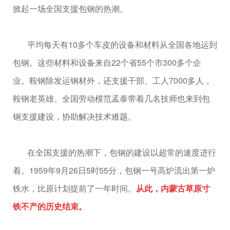
掀起一场全国支援包钢的热潮。
平均每天有10多个车皮的设备和材料从全国各地运到
包钢。这些材料和设备来自22个省55个市300多个企
业。鞍钢除发运钢材外，还支援干部、工人7000多人，
鞍钢老英雄、全国劳动模范孟泰带着几名技师也来到包
钢支援建设，协助解决技术难题。
在全国支援的热潮下，包钢的建设以超常的速度进行
着。1959年9月26日5时55分，包钢一号高炉流出第一炉
铁水，比原计划提前了一年时间。
从此，内蒙古草原寸
铁不产的历史结束。