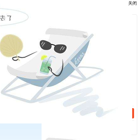
识又反作用于社会存在的历史唯物主义观点。
关闭
解 读
服
马克思主义认为，经济基础决定上层建筑，但上层建
：
筑也对经济基础具有反作用。意识形态是观念上层建
话：
筑，关乎旗帜、关乎道路、关乎安全，对一个政党、一
个国家、一个民族的生存发展至关重要。历史和现实都
警示我们，一个政权的瓦解往往是从思想领域开始的，
话：
思想防线被攻破了，其他防线就很难守住。习近平总书
记曾语重心长地说，“苏联为什么解体？苏共为什么垮
台？一个重要原因就是意识形态领域的斗争十分激烈”。
他引用马克思的这句话，也是为了说明
意识形态工作是
为国家立心、为民族铸魂的工作，具有极端重要性；任