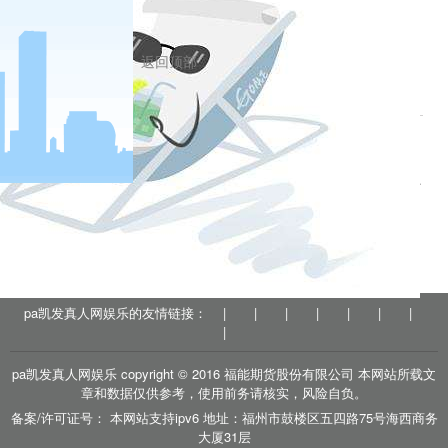
何时候任何情况下，我们都不能忽视思想的力量、忽视
意识形态的作用。
返回顶部
相关新闻
2023-04-28
中央纪委国家监委公开通报十起违反中央八项规定精神典型问题
2023-04-28
严查严防节日病
分享到
pa凯发真人网娱乐的友情链接：
|
|
|
|
|
|
|
户
|
pa凯发真人网娱乐 copyright © 2016 福能期货股份有限公司 本网站所载文
章和数据仅供参考，使用前务请核实，风险自负。
备案/许可证号： 本网站支持ipv6 地址：福州市鼓楼区五四路75号海西商务
大厦31层