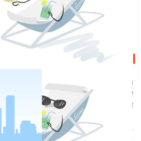
因为会议的任务之一是交流经验，相互学习，所
己有启发的地方，我都仔细记录下来。我既学习其他
话：
学习他们的聪明才智。“洛阳营”指挥员张明运用智慧
林创建的突击敌人心脏和首脑机关的尖刀战术等，都
辈子，之所以能够不断地为党和人民做些力所能及的
议上的思想收获和同伴鼓舞，有着一定关系。
9月28日，战斗英雄代表会议和工农兵劳动模范
发言，交流经验。9月30日上午，总政治部副主任肖
返回顶部
的革命英雄主义运动》的总结报告。10月2日，两会
部主任罗荣桓代表主席团致闭幕词。
在这次会议上，中华人民共和国政务院授予我“全