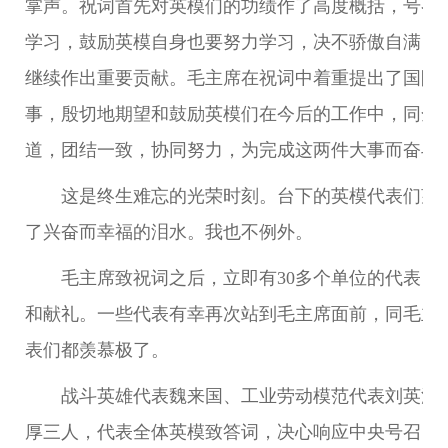
掌声。祝词首先对英模们的功绩作了高度概括，号召
学习，鼓励英模自身也要努力学习，决不骄傲自满，
继续作出重要贡献。毛主席在祝词中着重提出了国防
事，殷切地期望和鼓励英模们在今后的工作中，同全
道，团结一致，协同努力，为完成这两件大事而奋斗
这是终生难忘的光荣时刻。台下的英模代表们望
了兴奋而幸福的泪水。我也不例外。
毛主席致祝词之后，立即有30多个单位的代表，
和献礼。一些代表有幸再次站到毛主席面前，同毛主
表们都羡慕极了。
战斗英雄代表魏来国、工业劳动模范代表刘英源
厚三人，代表全体英模致答词，决心响应中央号召，