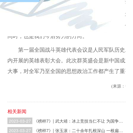
周总理代表政务院向英模代表授奖时，亲自把奖章挂
出席全国战斗英雄代表会议的代表，在会议即将
司令发了致敬电。这份致敬电，充分表达了我们全体
同时，也是我们今后努力的方向。
户
第一届全国战斗英雄代表会议是人民军队历史上
内开展的英雄表彰大会。此次群英盛会是新中国成立
大事，对全军乃至全国的思想政治工作都产生了重要
(来源：中
相关新闻
2023-03-27
《榜样7》| 武大靖：冰上竞技当仁不让 为国争光初心不改
2023-03-27
《榜样7》| 张玉滚：二十余年扎根深山 一根扁担挑起梦想