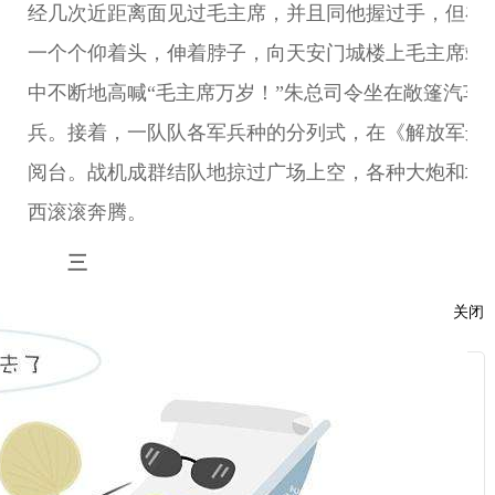
经几次近距离面见过毛主席，并且同他握过手，但在
一个个仰着头，伸着脖子，向天安门城楼上毛主席站
中不断地高喊“毛主席万岁！”朱总司令坐在敞篷汽车
兵。接着，一队队各军兵种的分列式，在《解放军进
阅台。战机成群结队地掠过广场上空，各种大炮和坦
西滚滚奔腾。
三
关闭
9月26日至29日，战斗英雄代表会议和工农兵劳
会，代表们报告各自的英模事迹，交流战斗和工作经
服
在战斗英雄代表会议上，共有26位代表作了发言
：
但因我同刘四虎、郭俊卿3个人的英雄事迹比较突出
话：
民广播电台，向全国人民广播各自的战斗故事。