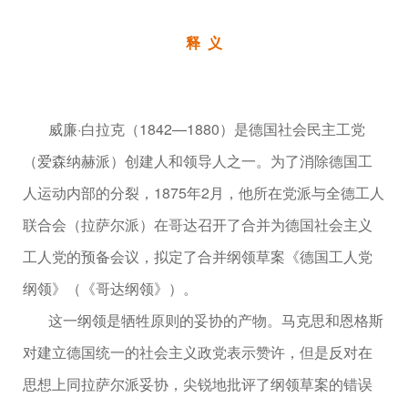
释 义
威廉·白拉克（1842—1880）是德国社会民主工党
（爱森纳赫派）创建人和领导人之一。为了消除德国工
人运动内部的分裂，1875年2月，他所在党派与全德工人
联合会（拉萨尔派）在哥达召开了合并为德国社会主义
工人党的预备会议，拟定了合并纲领草案《德国工人党
纲领》（《哥达纲领》）。
这一纲领是牺牲原则的妥协的产物。马克思和恩格斯
对建立德国统一的社会主义政党表示赞许，但是反对在
思想上同拉萨尔派妥协，尖锐地批评了纲领草案的错误