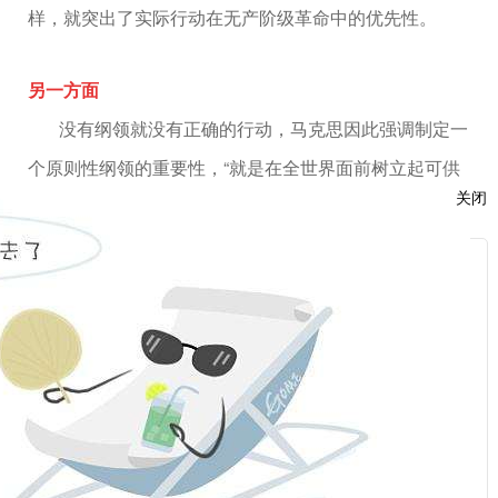
样，就突出了实际行动在无产阶级革命中的优先性。
另一方面
没有纲领就没有正确的行动，马克思因此强调制定一
个原则性纲领的重要性，“就是在全世界面前树立起可供
关闭
人们用来衡量党的运动水平的里程碑”。当然，这需要“由
较长时间的共同工作准备”。
服
：
解 读
话：
功崇惟志，业广惟勤。如果不沉下心来抓落实，再好
的目标，再好的蓝图，也只是镜中花、水中月。习近平
同志引用马克思的这句话，所要阐释的就是这个道理。
话：