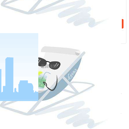
一分部署，九分落实。落实，是一种态度，更是一种
能力。
是否善于狠抓落实，把工作部署落到实处、干出
成效，是衡量领导干部作风、能力、水平的重要标准。
各级领导干部都要按照习近平总书记所要求的那样，“既
当改革促进派，又当改革实干家，以钉钉子精神抓好改
革落实”。与14亿多人民和衷共济，撸起袖子加油干，我
们就一定能够走好我们这一代人的长征路，向历史交出
返回顶部
一份合格的答卷。
相关新闻
2023-04-28
中央纪委国家监委公开通报十起违反中央八项规定精神典型问题
2023-04-28
严查严防节日病