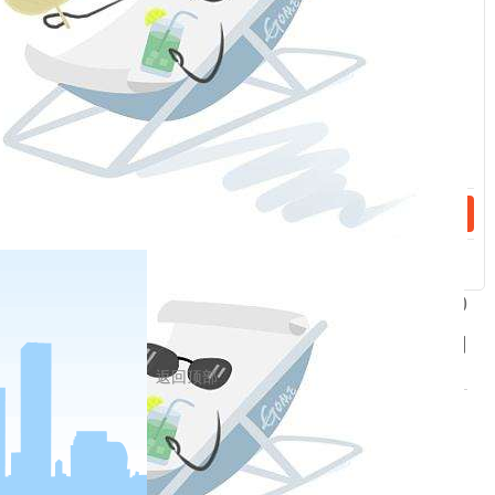
会悟安排，代表们悄悄转移至嘉兴南湖一艘游船上
召开了最后一次会议。会议通过了中国共产党第一
个纲领和决议，确定党的名称为“中国共产党”；决
话：
定设立中国共产党中央局，作为中央的临时领导机
构，由陈独秀任书记，李达被选为中共中央局宣传
主任。
中共一大的召开，宣告了中国共产党的成立。
(责编：曹淼、宋鹤立)
转自人民网-党史学习教育网
返回顶部
相关新闻
2023-03-27
《榜样7》| 武大靖：冰上竞技当仁不让 为国争光初心不改