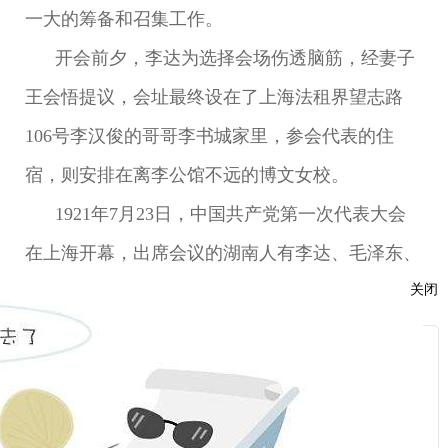
一大的筹备和召集工作。
开会前夕，李达为选择会场伤透脑筋，经妻子
王会悟提议，会址最终设在了上海法租界望志路
106号李汉俊的哥哥李书城家里，参会代表的住
宿，则安排在离李公馆不远的博文女校。
1921年7月23日，中国共产党第一次代表大会
在上海开幕，出席会议的湖南人有李达、毛泽东、
关闭
何叔衡和周佛海。会议期间，李达代表上海发起组
介绍了自成立以来的工作情况，并和张国焘、董必
服
武共同起草了供会议讨论的党纲和今后实际工作计
：
划。7月31日，由于会议引起了敌人的注意，经王
话：