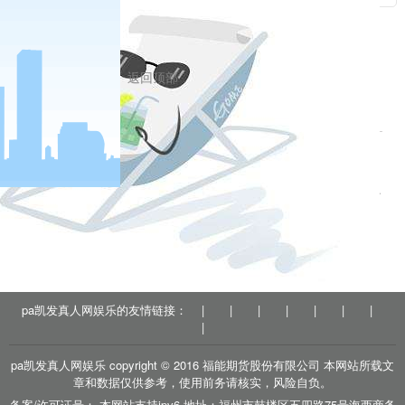
段。这是我们认识当下、规划未来、制定政策、推进事
业的客观基点。
返回顶部
相关新闻
2023-04-28
中央纪委国家监委公开通报十起违反中央八项规定精神典型问题
2023-04-28
严查严防节日病
分享到
户
pa凯发真人网娱乐的友情链接：
|
|
|
|
|
|
|
|
pa凯发真人网娱乐 copyright © 2016 福能期货股份有限公司 本网站所载文
章和数据仅供参考，使用前务请核实，风险自负。
备案/许可证号： 本网站支持ipv6 地址：福州市鼓楼区五四路75号海西商务