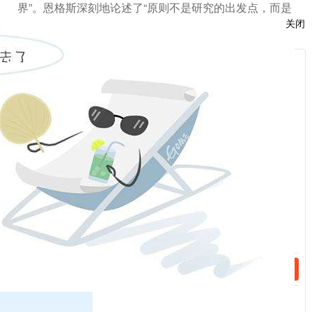
界”。恩格斯深刻地论述了“原则不是研究的出发点，而是
关闭
它的最终结果”“世界的真正的统一性在于它的物质性”等
唯物主义的基本原理。
服
：
解 读
世界物质统一性原理，是辩证唯物主义最基本、最核
话：
心的观点，是马克思主义哲学的基石。
习近平总书记引
用恩格斯的这句话，正是要强调，我们要学习掌握世界
话：
统一于物质、物质决定意识的原理，坚持从客观实际出
发制定政策、推动工作。
遵循这一观点，最重要的就是坚持一切从客观实际出
发，而不是从主观愿望出发。
当代中国最大的客观实际
是什么？就是我国仍处于并将长期处于社会主义初级阶