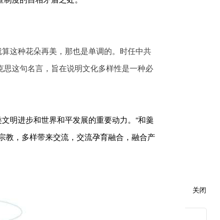
就算这种花朵再美，那也是单调的。时任中共
克思这句名言，旨在说明文化多样性是一种必
文明进步和世界和平发展的重要动力。“和羹
多种宗教，多样带来交流，交流孕育融合，融合产
步的动力、维护世界和平的纽带。以文明交
关闭
，各国才能同心协力、携手前行，让我们的星