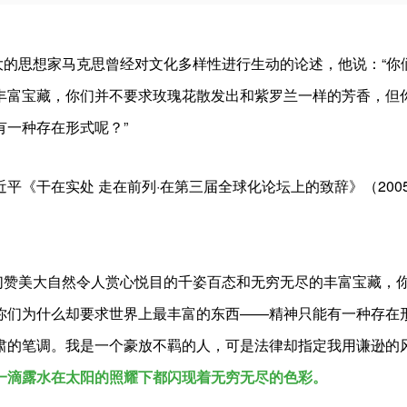
思想家马克思曾经对文化多样性进行生动的论述，他说：“你
丰富宝藏，你们并不要求玫瑰花散发出和紫罗兰一样的芳香，但
有一种存在形式呢？”
近平《干在实处 走在前列·在第三届全球化论坛上的致辞》（2005
美大自然令人赏心悦目的千姿百态和无穷无尽的丰富宝藏，你
你们为什么却要求世界上最丰富的东西——精神只能有一种存在
肃的笔调。我是一个豪放不羁的人，可是法律却指定我用谦逊的
一滴露水在太阳的照耀下都闪现着无穷无尽的色彩。