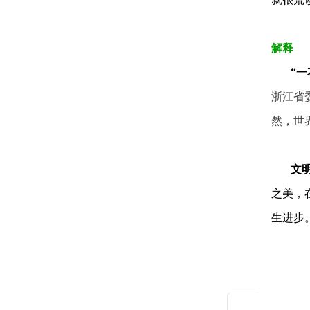
解释
“
浙江省
然，世
文明因
之美，
生进步
可以说
流超越