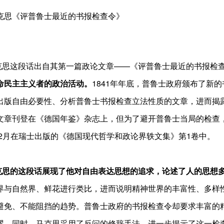
克思《评普鲁士最近的书报检查令》
这段话出自其第一篇政论文章——《评普鲁士最近的书报检
命民主主义者的政治活动。
1841年年底，普鲁士政府颁布了新
出版自由必要性、分析普鲁士书报检查立法性质的文章，进而揭
文章刊登在《德国年鉴》杂志上，但为了避开普鲁士当局的检查，
3年2月在瑞士出版的《德国现代哲学和政论界轶文集》第1卷中。
的这段话展现了他对自由表达思想的追求，论述了人的思想多
界与自然界、鲜花进行类比，进而说明精神世界的丰富性、多样
避免、不能阻挡的趋势。普鲁士政府的书报检查令却要求丰富的
谬。同时，马克思采用了反问的修辞手法，进一步揭示了这一检