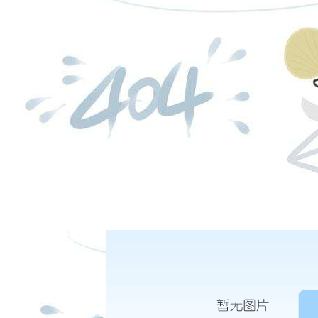
璀璨、人类的明天更加美好。
在线客服
客服热线：
闻
日盘下单电话：
4-28
中央纪委国家监委公开通报十起违反中央八项规定精神典型问题
4-28
严查严防节日病
夜盘下单电话：
|
|
|
股份有限公司 本网站所载文章和数据仅供参考，使用前务请核实，风险自负。
四路75号海西商务大厦31层