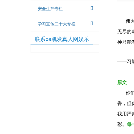
安全生产专栏
伟大的
学习宣传二十大专栏
无尽的
联系pa凯发真人网娱乐
神只能
——习
原文
你们赞
香，但
我用严
彩。
每