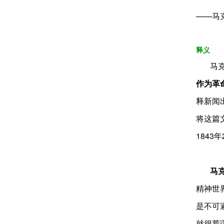
——马
释义
马克思
作为革
释新闻
将这篇
184
马克思
精神世
是不可
就很荒