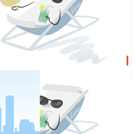
话：
同志曾形象地将马克思主义的方法比喻为“望远镜”和“显
微镜”。
话：
正是有了这个“望远镜”和“显微镜”，我们才能更好地“认
识世界”，看到事物的本质、理解人与外部世界的关系，
洞察人类社会发展一般规律、把握历史发展大势，进而
更好地“改造世界”。
也正因此，
习近平总书记多次引用
恩格斯的这句话强调理论思维的重要性，多次要求党员
干部“努力把马克思主义哲学作为自己的看家本领”
。
返回顶部
相关新闻
2023-04-28
中央纪委国家监委公开通报十起违反中央八项规定精神典型问题