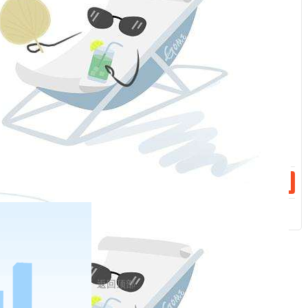
话：
话：
相关新闻
2023-09-26
月是故乡明 月饼传乡情
返回顶部
2023-08-22
雅人深致、与礼同行