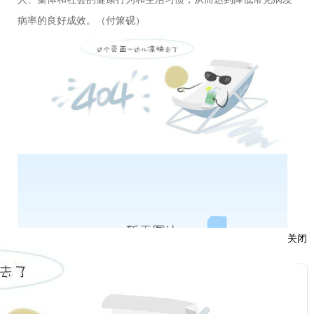
病率的良好成效。（付箫砚）
关闭
服
：