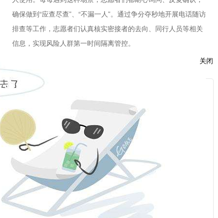
确保做到
“应查尽查”、“不漏一人”。通过争分夺秒地开展电话随访
排查等工作，志愿者们认真核实密接者的去向、同行人员等相关
信息，实现风险人群第一时间隔离管控。
经过一上午紧张的电话流调，虽然都喉咙嘶哑、耳朵发
关闭
红，但志愿者们表示在特殊时期，能够代表公司，担起一份责
任、贡献一份力量，让她们感到非常自豪。
服
面对这场疫情大考，每个人都是答卷人
。福能期货的巾帼
：
志愿者们充分发挥
“她”力量，展现“巾帼不让须眉”的风采，彰显能
化人的无私奉献与责任担当，在抗击疫情的战场上勇毅前行，助
力打赢这场疫情防控歼灭战！（林冀颋）
话：
话：