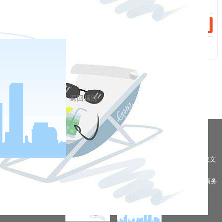
相关新闻
2024-02-03
凝心聚力 拼搏进取 深耕产业协同 推动公司发展迈上新台阶
2022-11-09
以青春之名 同舟砥砺
返回顶部
分享到
pa凯发真人网娱乐的友情链接：
|
|
|
|
|
|
|
|
|
pa凯发真人网娱乐 copyright © 2016 福能期货股份有限公司 本网站所载文
章和数据仅供参考，使用前务请核实，风险自负。
备案/许可证号： 本网站支持ipv6 地址：福州市鼓楼区五四路75号海西商务
大厦31层