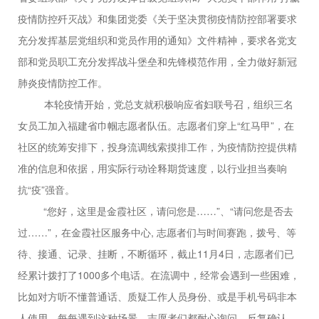
疫情防控歼灭战》和集团党委《关于坚决贯彻疫情防控部署要求
充分发挥基层党组织和党员作用的通知》文件精神，要求各党支
部和党员职工充分发挥战斗堡垒和先锋模范作用，全力做好新冠
肺炎疫情防控工作。
本轮疫情开始，党总支就积极响应省妇联号召，组织三名
女员工加入福建省巾帼志愿者队伍。志愿者们穿上
“红马甲”，在
社区的统筹安排下，投身流调线索摸排工作，为疫情防控提供精
准的信息和依据，用实际行动诠释期货速度，以行业担当奏响
抗“疫”强音。
“您好，这里是金霞社区，请问您是……”、“请问您是否去
过……”，
在
金霞社区服务中心
, 志愿者们与时间赛跑，
拨号
、
等
待、
接通
、
记录、挂断
，不断
循环，截止
11
月
4
日，志愿者们已
经累计拨打了
1
000
多个电话。在流调中，经常会遇到一些困难，
比如对方听不懂普通话、质疑工作人员身份、或是手机号码非本
人使用。每每遇到这种场景，志愿者们都耐心询问、反复确认，