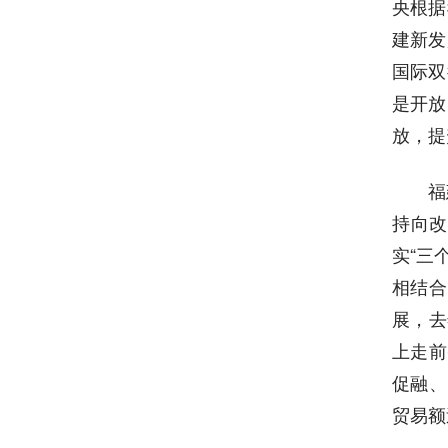
央根据
建新发
国际双
是开放
放，提
福
持向改
实“三
相结合
展，去
上走前
促融、
贸易额