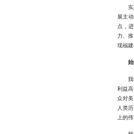
实
展主动
点，进
力、推
现福建
始
我
利益高
众对美
人类历
上的伟
我