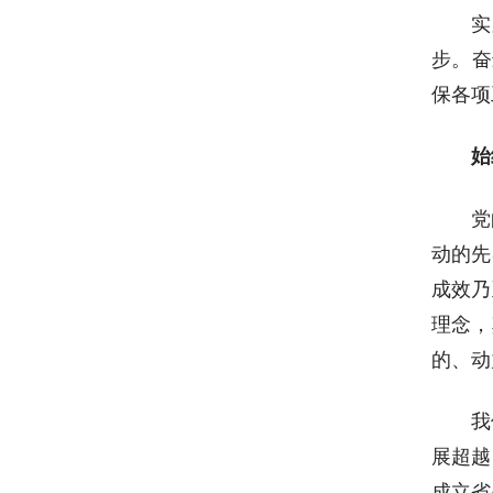
实
步。奋
保各项
始
党
动的先
成效乃
理念，
的、动
我
展超越
成立省