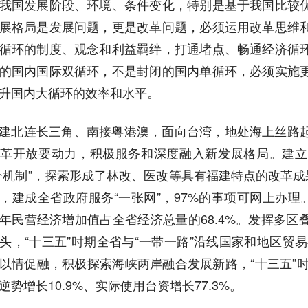
我国发展阶段、环境、条件变化，特别是基于我国比较
展格局是发展问题，更是改革问题，必须运用改革思维
循环的制度、观念和利益羁绊，打通堵点、畅通经济循
的国内国际双循环，不是封闭的国内单循环，必须实施
升国内大循环的效率和水平。
建北连长三角、南接粤港澳，面向台湾，地处海上丝路
革开放要动力，积极服务和深度融入新发展格局。建立
个机制”，探索形成了林改、医改等具有福建特点的改革成
，建成全省政府服务“一张网”，97%的事项可网上办理
年民营经济增加值占全省经济总量的68.4%。发挥多
头，“十三五”时期全省与“一带一路”沿线国家和地区贸易
以情促融，积极探索海峡两岸融合发展新路，“十三五”时
逆势增长10.9%、实际使用台资增长77.3%。