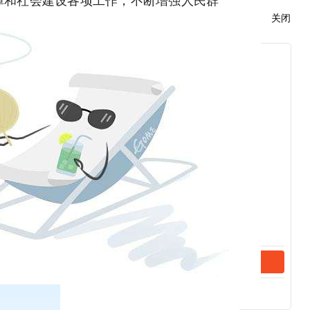
关闭
底全面控制了新冠肺炎疫情，至今已一年
期间老区苏区地区生产总值、农民人均可
振兴之路，大力发展特色现代农业，去年
加快补齐居民收入、教育、卫生健康、社
配收入年均增长7.9%、高于经济增长速
治理，严抓安全生产，群众安全感居全国
江山，带领人民创造幸福生活是我们党始
持人民至上、生命至上，加大保障和改善
、更高质量的教育、更优质的医疗服务、