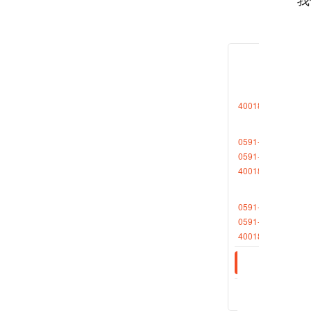
众的获
多无本
支配收
茶叶、
4001868696转1
会保障
度。深
0591-88013377
前列。
0591-87727306
4001868696转2
实
0591-88013380
终不渝
0591-87512570
民生力
4001868696转2
更丰富
始