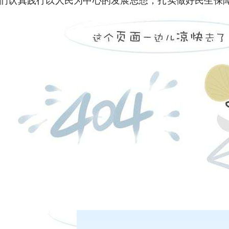
得感幸福感安全感。坚决打好疫情防控阻击战，去年2月
土新发病例。全力推进老区苏区脱贫奔小康，“十三五”
入增速均高于全省平均水平。探索具有福建特点的乡村
在线客服
食用菌、特色水果等10个乡村特色产业产值均超千亿。
客服热线：
等民生社会事业短板，“十三五”期间全省居民人均可支
日盘下单电话：
化平安福建建设，打好扫黑除恶攻坚战，深化餐桌污染
夜盘下单电话：
践让我们更加深刻地认识到，江山就是人民，人民就是
的奋斗目标。奋进“十四五”、开启新征程，我们必须坚
度，努力让人民享有更满意的收入、更完善的社会保障
的文化发展成果、更高水平的平安福建，促进共同富裕。
终坚持全面从严治党，勇于自我革命