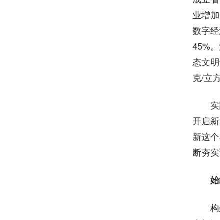
业增加
数字经
45%
态文明
克/立
实
开启新
新这个
断夯实
始
构