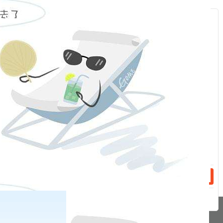
反洗钱宣传月｜警惕！“百万保障”新骗局！
服
反洗钱宣传月｜一图带你了解《反电信网络诈骗法》
：
反洗钱宣传月｜增强反洗钱意识，防范洗钱风险
话：
反洗钱宣传月｜防范电信诈骗 存好养老钱
反洗钱宣传月｜电信诈骗不可怕 防诈反诈有办法
话：
反洗钱宣传月｜什么是电信网络诈骗？
2
3
4
5
6
7
»
pa凯发真人网娱乐的友情链接：
|
|
|
|
|
|
|
|
|