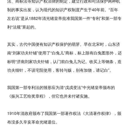
法、商标法等知识产权法律的制定，建立行政和司法保护两种机
制的事实出发，认为现代的知识产权制度产生于40年前。“百年
左右说”是从1882年清光绪皇帝批准我国第一件“专利”和第一部专
利“法规”算起的。
其实，古代中国便有知识产权保护的萌芽。早在北宋时，山东济
南“刘家功夫针铺”使用了“白兔儿”商标，标上除有白兔图形外，还
标明“济南刘家功夫针铺，认门前白兔儿为记。收买上等钢条，造
功夫细针，不误宅院使用，客转与贩，别有加饶，请记白”。
我国第一部专利法的雏形应为清“戊戌变法”中光绪皇帝颁布的
《振兴工艺给奖章程》，但它也并未付诸实施。
1910年清政府颁布了我国第一部著作权法《大清著作权律》，颁
布没多久辛亥革命光绪退位。