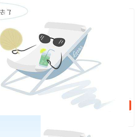
2000年前后，为满足世界贸易组织关于《与贸易有关的知识产权
协定》的规定，我国又对相关知识产权法律制度进行了修订完
服
善。
：
2008年6月5日，伴随着《国家知识产权战略纲要》的出台，我国
话：
将知识产权上升为国家战略。此后，国务院常务会议研究建立了
知识产权战略实施工作部际联席会议制度，批准成立了全国打击
侵犯知识产权和制售假冒伪劣商品工作领导小组，批复同意建立
话：
推进使用正版软件工作部际联席会议制度。
目前，我国已经加入了几乎所有主要的知识产权国际公约，建立
起了门类较为齐全的知识产权法律法规，全面履行知识产权保护
职责。而在与法律制度建设所平行的另一条发展轨道上，我国知
识产权事业发展的政策体系和机构设置也在不断完善。