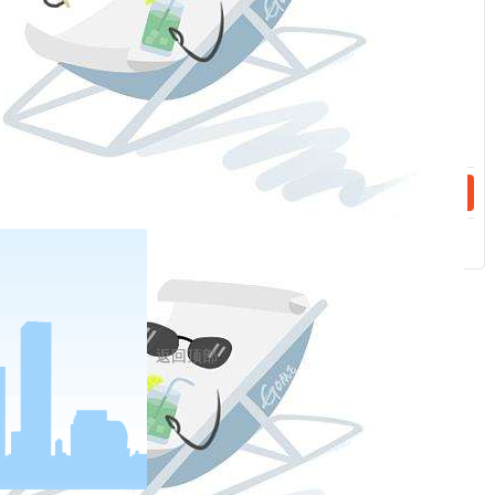
组织发现本单位存在档案安全隐患的，应当及时采取补救措施，
消除档案安全隐患。发生档案损毁、信息泄露等情形的，应当及
话：
时向档案主管部门报告。
第四十五条 档案主管部门发现档案馆和机关、团体、企业
事业单位以及其他组织存在档案安全隐患的，应当责令限期整
改，消除档案安全隐患。
第四十六条 任何单位和个人对档案违法行为，有权向档案
主管部门和有关机关举报。
接到举报的档案主管部门或者有关机关应当及时依法处理。
第四十七条 档案主管部门及其工作人员应当按照法定的职
权和程序开展监督检查工作，做到科学、公正、严格、高效，不
返回顶部
得利用职权牟取利益，不得泄露履职过程中知悉的国家秘密、商
业秘密或者个人隐私。
第七章 法律责任
第四十八条 单位或者个人有下列行为之一，由县级以上档