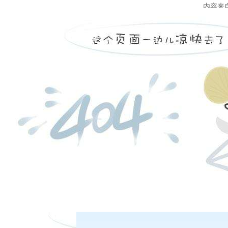
内容来
闻
在线客服
4-19
消费者保护-非法放贷那些事儿
客服热线：
4-12
【观剧普法】看《狂飙》学反洗钱小知识
日盘下单电话：
|
|
|
股份有限公司 本网站所载文章和数据仅供参考，使用前务请核实，风险自负。
夜盘下单电话：
四路75号海西商务大厦31层