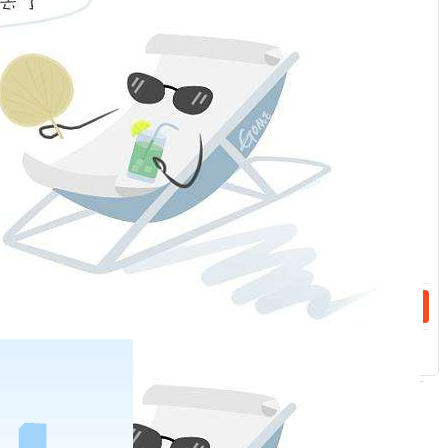
服
：
话：
话：
来源：微信公众号 中国人民银行福州中支
相关新闻
2023-04-19
消费者保护-非法放贷那些事儿