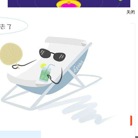
关闭
服
：
话：
图片来源：中国人民银行福州中支微信公众号
话：
相关新闻
2023-04-19
消费者保护-非法放贷那些事儿
2023-04-12
【观剧普法】看《狂飙》学反洗钱小知识
分享到